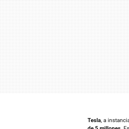
Tesla
, a instanc
de 5 millones
. E