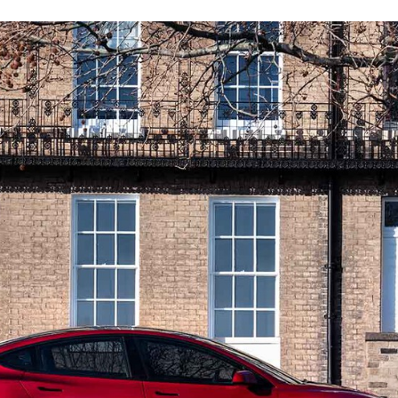
ACEBOOK
TWITTER
FLIPBOARD
E-
MAIL