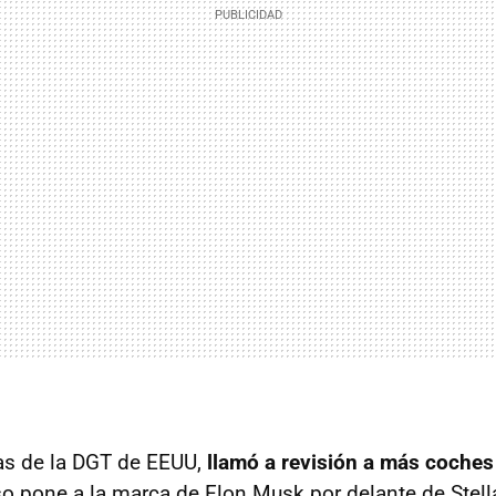
ias de la DGT de EEUU,
llamó a revisión a más coches
so pone a la marca de Elon Musk por delante de Stell