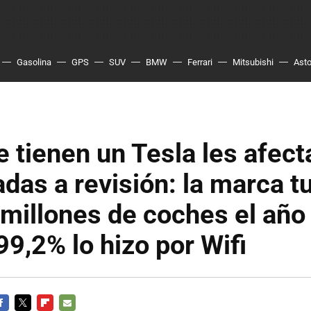
Gasolina
GPS
SUV
BMW
Ferrari
Mitsubishi
Asto
e tienen un Tesla les afec
adas a revisión: la marca t
 millones de coches el año
99,2% lo hizo por Wifi