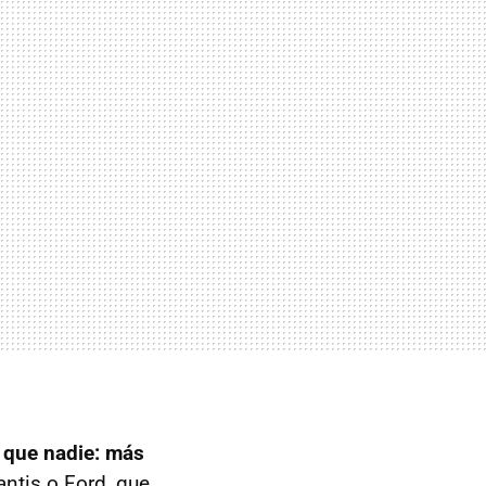
 que nadie: más
antis o Ford, que