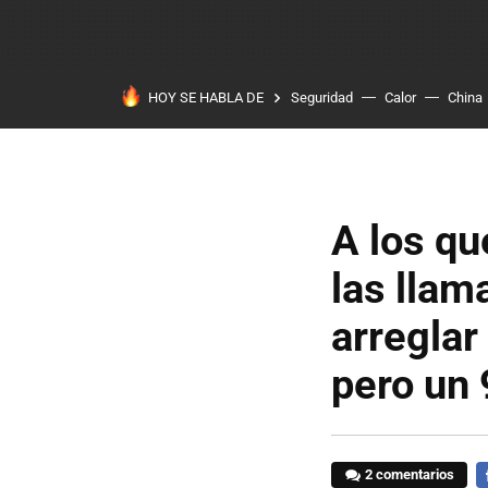
HOY SE HABLA DE
Seguridad
Calor
China
A los qu
las llam
arreglar
pero un 
2 comentarios