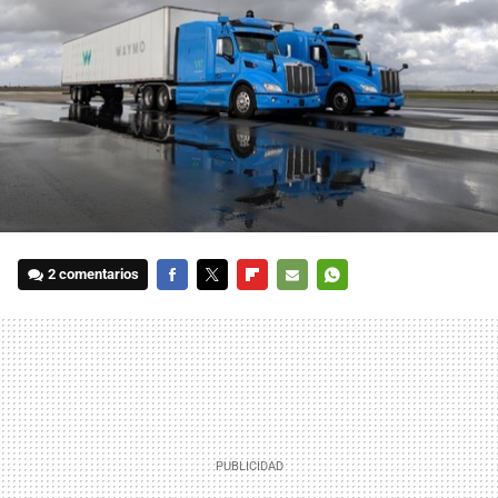
2 comentarios
FACEBOOK
TWITTER
FLIPBOARD
E-
WHATSAPP
MAIL