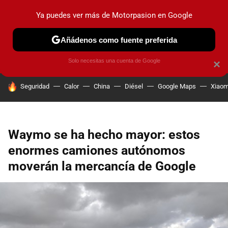
Ya puedes ver más de Motorpasion en Google
PRUEBAS
COCHES ELÉCTRICOS
OBSERVATORIO
F1
Añádenos como fuente preferida
Solo necesitas una cuenta de Google
×
HOY SE HABLA DE
Seguridad
Calor
China
Diésel
Google Maps
Xiaom
Waymo se ha hecho mayor: estos
enormes camiones autónomos
moverán la mercancía de Google