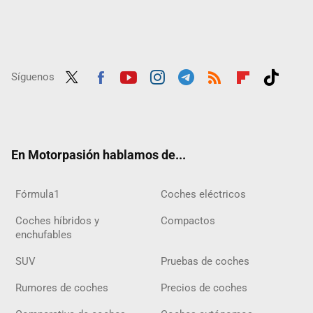
Síguenos
Twit
Fac
Yout
Inst
Tele
RSS
Flip
Tikt
ter
ebo
ube
agra
gra
boar
ok
ok
m
m
d
En Motorpasión hablamos de...
Fórmula1
Coches eléctricos
Coches híbridos y
Compactos
enchufables
SUV
Pruebas de coches
Rumores de coches
Precios de coches