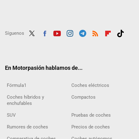
Síguenos
Twit
Fac
Yout
Inst
Tele
RSS
Flip
Tikt
ter
ebo
ube
agra
gra
boar
ok
ok
m
m
d
En Motorpasión hablamos de...
Fórmula1
Coches eléctricos
Coches híbridos y
Compactos
enchufables
SUV
Pruebas de coches
Rumores de coches
Precios de coches
Comparativa de coches
Coches autónomos