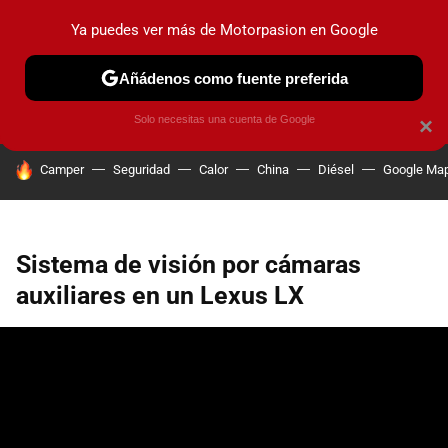
Ya puedes ver más de Motorpasion en Google
PRUEBAS
COCHES ELÉCTRICOS
OBSERVATORIO
F1
Añádenos como fuente preferida
Solo necesitas una cuenta de Google
×
HOY SE HABLA DE
Camper
Seguridad
Calor
China
Diésel
Google Ma
Sistema de visión por cámaras
auxiliares en un Lexus LX