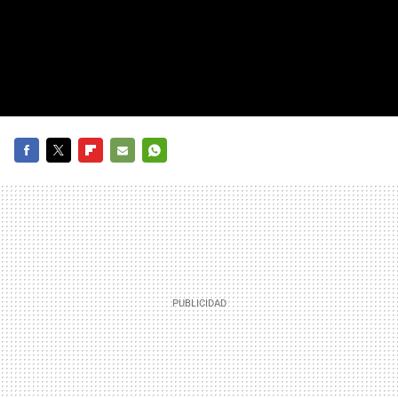
FACEBOOK
TWITTER
FLIPBOARD
E-
WHATSAPP
MAIL