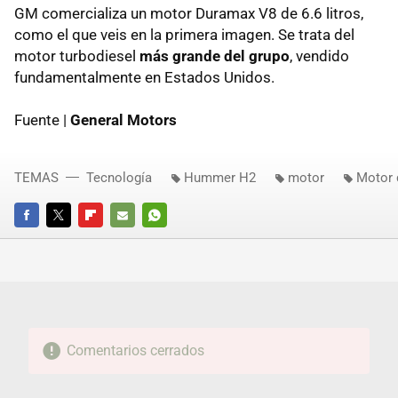
GM comercializa un motor Duramax V8 de 6.6 litros,
como el que veis en la primera imagen. Se trata del
motor turbodiesel
más grande del grupo
, vendido
fundamentalmente en Estados Unidos.
Fuente |
General Motors
TEMAS
Tecnología
Hummer H2
motor
Motor 
FACEBOOK
TWITTER
FLIPBOARD
E-
WHATSAPP
MAIL
Comentarios cerrados