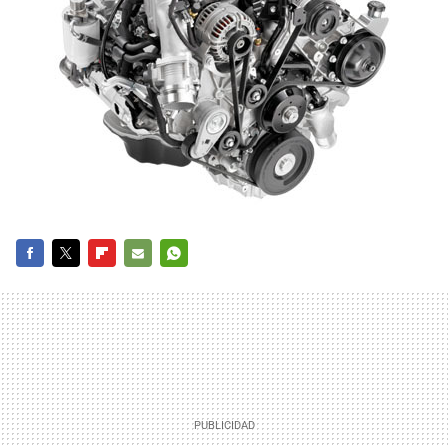
FACEBOOK
TWITTER
FLIPBOARD
E-
WHATSAPP
MAIL