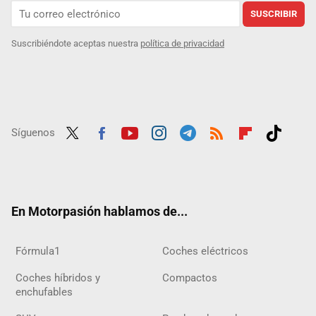
SUSCRIBIR
Suscribiéndote aceptas nuestra
política de privacidad
Síguenos
Twit
Fac
Yout
Inst
Tele
RSS
Flip
Tikt
ter
ebo
ube
agra
gra
boar
ok
ok
m
m
d
En Motorpasión hablamos de...
Fórmula1
Coches eléctricos
Coches híbridos y
Compactos
enchufables