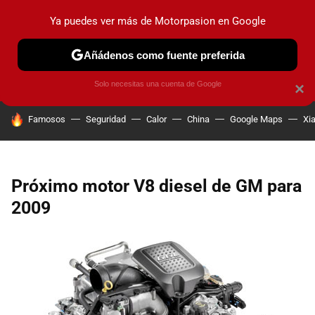
Ya puedes ver más de Motorpasion en Google
PRUEBAS
COCHES ELÉCTRICOS
OBSERVATORIO
F1
Añádenos como fuente preferida
Solo necesitas una cuenta de Google
×
HOY SE HABLA DE
Famosos
Seguridad
Calor
China
Google Maps
Xi
Próximo motor V8 diesel de GM para
2009