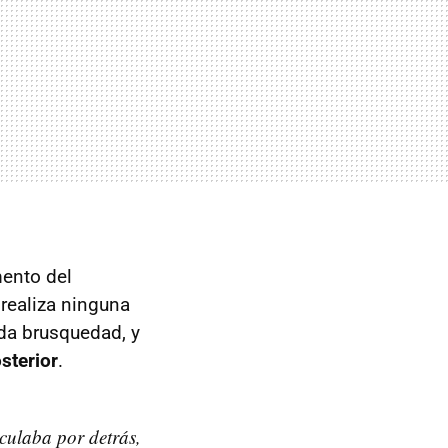
mento del
realiza ninguna
da brusquedad, y
sterior
.
rculaba por detrás,