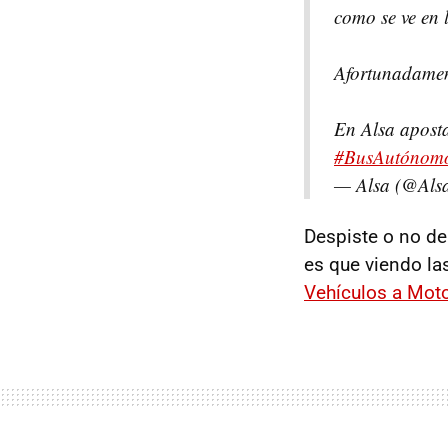
como se ve en 
Afortunadamen
En Alsa aposta
#BusAutónom
— Alsa (@Als
Despiste o no de
es que viendo la
Vehículos a Moto