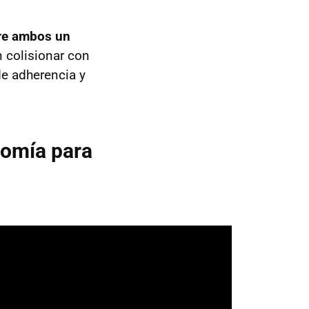
tre ambos un
n colisionar con
de adherencia y
nomía para