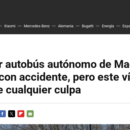
Xiaomi
Mercedes-Benz
Alemania
Bugatti
Energía
Esp
er autobús autónomo de Ma
con accidente, pero este v
 cualquier culpa
FACEBOOK
TWITTER
FLIPBOARD
E-
MAIL