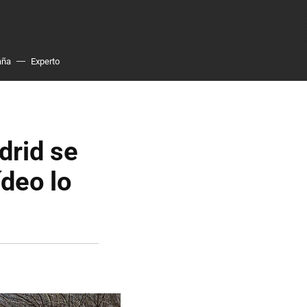
aña
Experto
drid se
ídeo lo