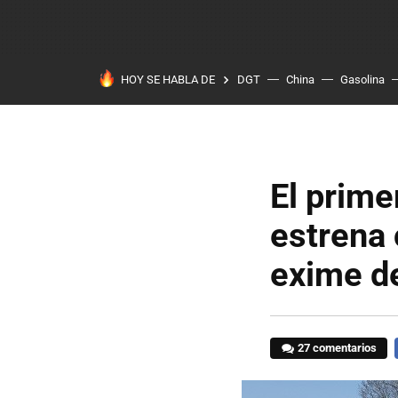
HOY SE HABLA DE
DGT
China
Gasolina
El prim
estrena 
exime de
27 comentarios