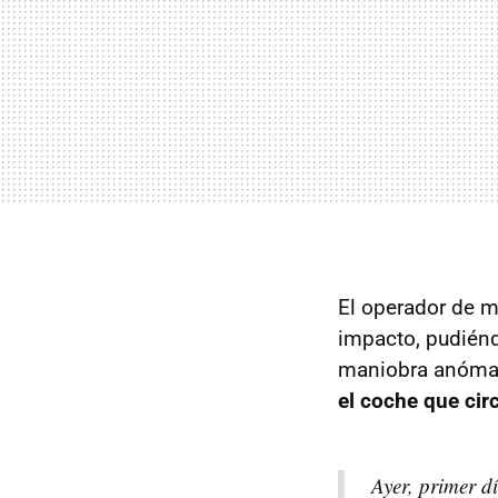
El operador de m
impacto, pudiénd
maniobra anómal
el coche que cir
Ayer, primer d