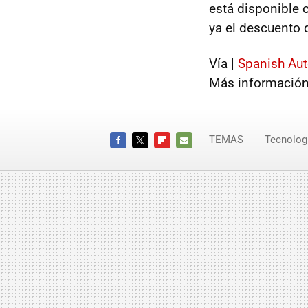
está disponible 
ya el descuento 
Vía |
Spanish Au
Más información
TEMAS
Tecnolog
FACEBOOK
TWITTER
FLIPBOARD
E-
MAIL