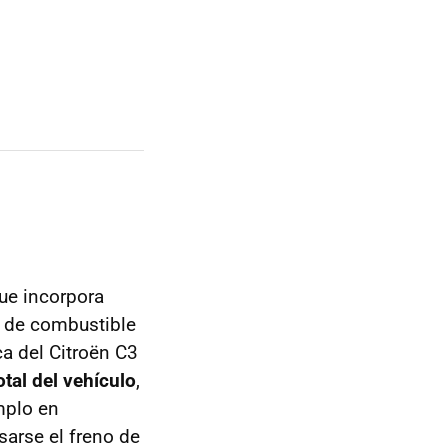
ue incorpora
o de combustible
ca del Citroën C3
tal del vehículo
,
mplo en
sarse el freno de