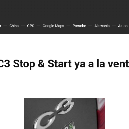
r
China
GPS
Google Maps
Porsche
Alemania
Aston 
C3 Stop & Start ya a la ven