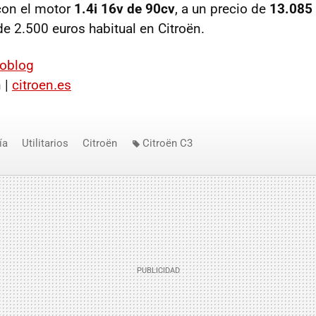
con el motor
1.4i 16v de 90cv
, a un precio de
13.085
de 2.500 euros habitual en Citroën.
toblog
 |
citroen.es
ía
Utilitarios
Citroën
Citroën C3