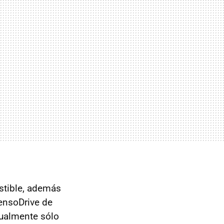
stible, además
SensoDrive de
tualmente sólo