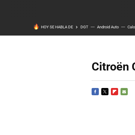
HOY SE HABLA DE
DGT
Android Auto
Calo
Citroën 
FACEBOOK
TWITTER
FLIPBOARD
E-
MAIL