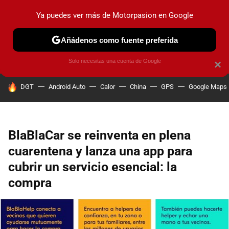
Ya puedes ver más de Motorpasion en Google
PRUEBAS
COCHES ELÉCTRICOS
OBSERVATORIO
F1
Añádenos como fuente preferida
Solo necesitas una cuenta de Google
×
HOY SE HABLA DE
DGT
Android Auto
Calor
China
GPS
Google Maps
BlaBlaCar se reinventa en plena
cuarentena y lanza una app para
cubrir un servicio esencial: la
compra