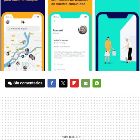
Sin comentarios
FACEBOOK
TWITTER
FLIPBOARD
E-
WHATSAPP
MAIL