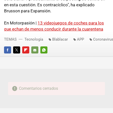
en esta cuestión. Es contracíclico", ha explicado
Brusson para Expansión.
En Motorpasión |
13 videojuegos de coches para los
que echan de menos conducir durante la cuarentena
TEMAS
Tecnología
Blablacar
APP
Coronaviru
FACEBOOK
TWITTER
FLIPBOARD
E-
WHATSAPP
MAIL
Comentarios cerrados