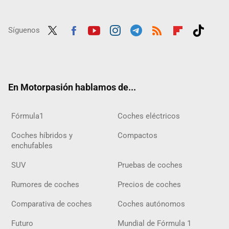
Síguenos
Twit
Fac
Yout
Inst
Tele
RSS
Flip
Tikt
ter
ebo
ube
agra
gra
boar
ok
ok
m
m
d
En Motorpasión hablamos de...
Fórmula1
Coches eléctricos
Coches híbridos y
Compactos
enchufables
SUV
Pruebas de coches
Rumores de coches
Precios de coches
Comparativa de coches
Coches autónomos
Futuro
Mundial de Fórmula 1