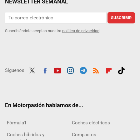
NEWSLETTER SEMANAL
SUSCRIBIR
Suscribiéndote aceptas nuestra
política de privacidad
Síguenos
Twit
Fac
Yout
Inst
Tele
RSS
Flip
Tikt
ter
ebo
ube
agra
gra
boar
ok
ok
m
m
d
En Motorpasión hablamos de...
Fórmula1
Coches eléctricos
Coches híbridos y
Compactos