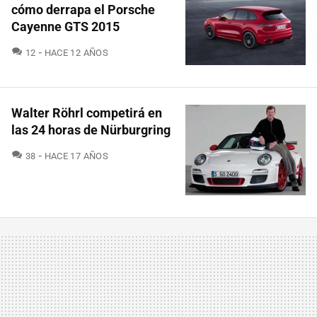
cómo derrapa el Porsche
Cayenne GTS 2015
COMENTARIOS
12
HACE 12 AÑOS
Walter Röhrl competirá en
las 24 horas de Nürburgring
COMENTARIOS
38
HACE 17 AÑOS