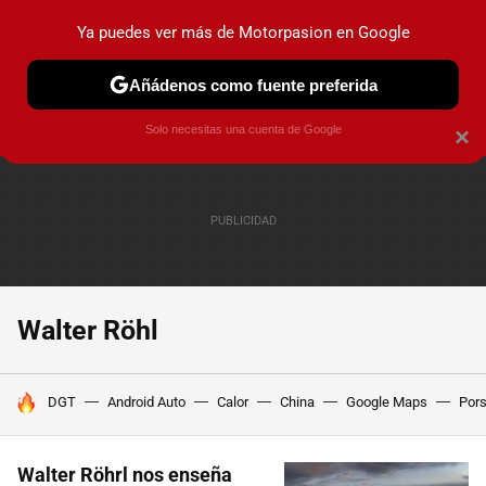
Ya puedes ver más de Motorpasion en Google
PRUEBAS
COCHES ELÉCTRICOS
OBSERVATORIO
F1
Añádenos como fuente preferida
Solo necesitas una cuenta de Google
×
Walter Röhl
HOY SE HABLA DE
DGT
Android Auto
Calor
China
Google Maps
Por
Walter Röhrl nos enseña