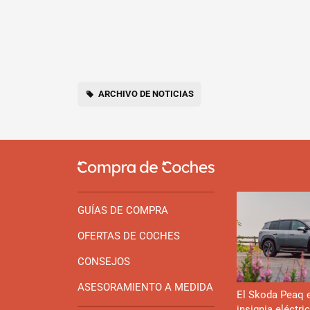
ARCHIVO DE NOTICIAS
GUÍAS DE COMPRA
OFERTAS DE COCHES
CONSEJOS
ASESORAMIENTO A MEDIDA
El Skoda Peaq 
insignia eléctri