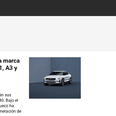
la marca
1, A3 y
rán sus
0. Bajo el
sueco ha
eneración de