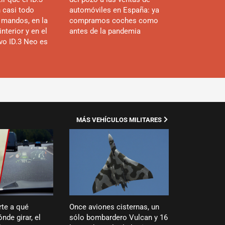
n casi todo
automóviles en España: ya
 mandos, en la
compramos coches como
interior y en el
antes de la pandemia
evo ID.3 Neo es
MÁS VEHÍCULOS MILITARES
rte a qué
Once aviones cisternas, un
nde girar, el
sólo bombardero Vulcan y 16