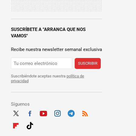
SUSCRÍBETE A "ARRANCA QUE NOS
VAMOS"
Recibe nuestra newsletter semanal exclusiva
SUSCRIBIR
Suscribiéndote aceptas nuestra
política de
privacidad
Síguenos
Twit
Fac
Yout
Inst
Tele
RSS
ter
ebo
ube
agra
gra
Flip
Tikt