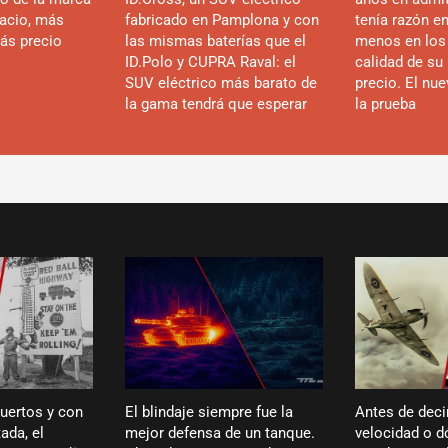
acio, más
fabricado en Pamplona y con
tenía razón e
ás precio
las mismas baterías que el
menos en los
ID.Polo y CUPRA Raval: el
calidad de su 
SUV eléctrico más barato de
precio. El nu
la gama tendrá que esperar
la prueba
puertos y con
El blindaje siempre fue la
Antes de deci
ada, el
mejor defensa de un tanque.
velocidad o dó