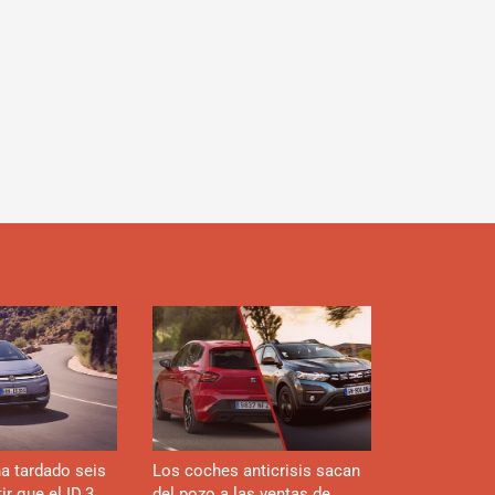
ok
m
m
boar
ok
d
a tardado seis
Los coches anticrisis sacan
r que el ID.3
del pozo a las ventas de