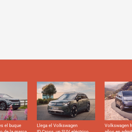
es el buque
Llega el Volkswagen
Volkswagen h
co de la marca
ID.Cross, un SUV eléctrico
años en admiti