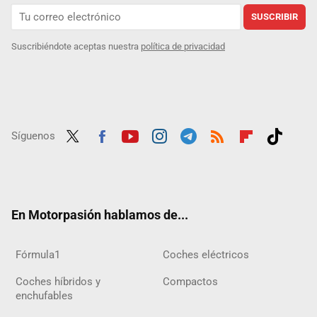
SUSCRIBIR
Suscribiéndote aceptas nuestra
política de privacidad
Síguenos
Twit
Fac
Yout
Inst
Tele
RSS
Flip
Tikt
ter
ebo
ube
agra
gra
boar
ok
ok
m
m
d
En Motorpasión hablamos de...
Fórmula1
Coches eléctricos
Coches híbridos y
Compactos
enchufables