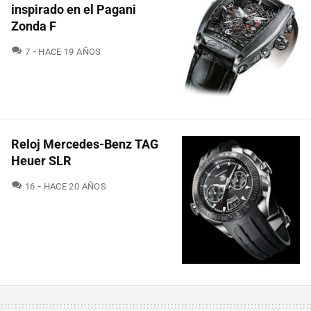
inspirado en el Pagani
Zonda F
COMENTARIOS
7
HACE 19 AÑOS
Reloj Mercedes-Benz TAG
Heuer SLR
COMENTARIOS
16
HACE 20 AÑOS