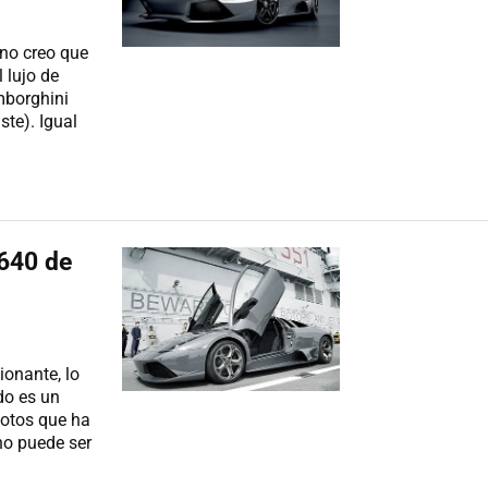
 no creo que
 lujo de
mborghini
te). Igual
640 de
onante, lo
do es un
fotos que ha
no puede ser