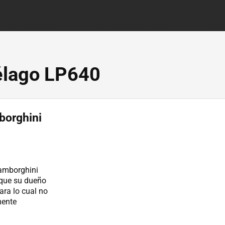
élago LP640
borghini
Lamborghini
 que su dueño
ara lo cual no
mente