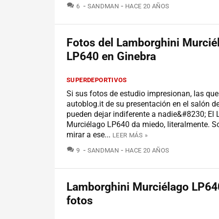
COMENTARIOS
6
SANDMAN
HACE 20 AÑOS
Fotos del Lamborghini Murcié
LP640 en Ginebra
SUPERDEPORTIVOS
Si sus fotos de estudio impresionan, las qu
autoblog.it de su presentación en el salón d
pueden dejar indiferente a nadie&#8230; El
Murciélago LP640 da miedo, literalmente. S
mirar a ese...
LEER MÁS »
COMENTARIOS
9
SANDMAN
HACE 20 AÑOS
Lamborghini Murciélago LP64
fotos