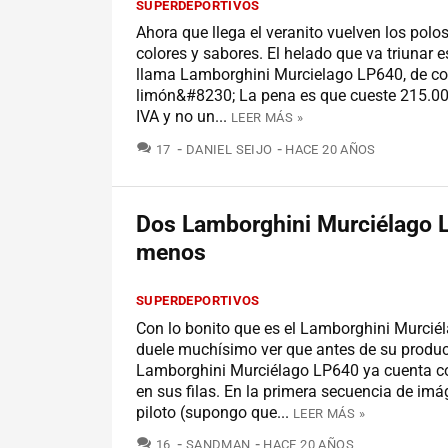
SUPERDEPORTIVOS
Ahora que llega el veranito vuelven los polo
colores y sabores. El helado que va triunar e
llama Lamborghini Murcielago LP640, de col
limón&#8230; La pena es que cueste 215.0
IVA y no un...
LEER MÁS »
COMENTARIOS
17
DANIEL SEIJO
HACE 20 AÑOS
Dos Lamborghini Murciélago 
menos
SUPERDEPORTIVOS
Con lo bonito que es el Lamborghini Murci
duele muchísimo ver que antes de su produc
Lamborghini Murciélago LP640 ya cuenta c
en sus filas. En la primera secuencia de imá
piloto (supongo que...
LEER MÁS »
COMENTARIOS
16
SANDMAN
HACE 20 AÑOS