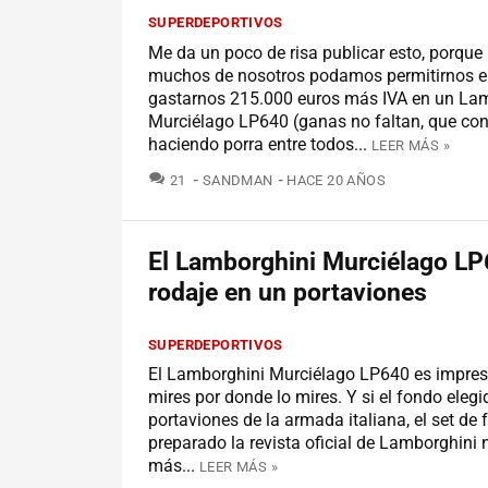
SUPERDEPORTIVOS
Me da un poco de risa publicar esto, porque
muchos de nosotros podamos permitirnos el
gastarnos 215.000 euros más IVA en un La
Murciélago LP640 (ganas no faltan, que cons
haciendo porra entre todos...
LEER MÁS »
COMENTARIOS
21
SANDMAN
HACE 20 AÑOS
El Lamborghini Murciélago LP
rodaje en un portaviones
SUPERDEPORTIVOS
El Lamborghini Murciélago LP640 es impresi
mires por donde lo mires. Y si el fondo elegi
portaviones de la armada italiana, el set de 
preparado la revista oficial de Lamborghini 
más...
LEER MÁS »