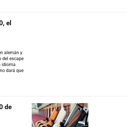
, el
 en alemán y
do del escape
n idioma
ismo dará que
0 de