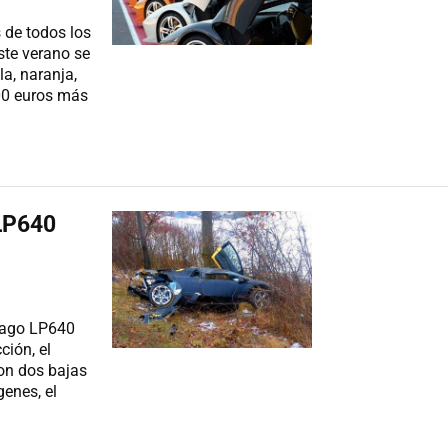
s de todos los
ste verano se
a, naranja,
00 euros más
LP640
élago LP640
ción, el
on dos bajas
genes, el