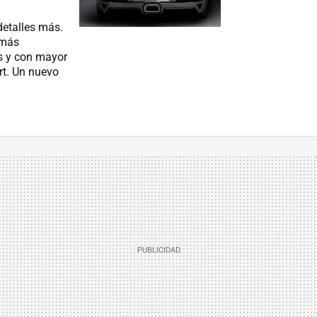
etalles más.
 más
s y con mayor
rt. Un nuevo