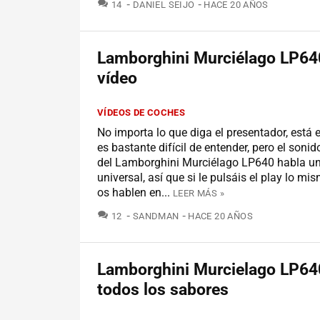
COMENTARIOS
14
DANIEL SEIJO
HACE 20 AÑOS
Lamborghini Murciélago LP640
vídeo
VÍDEOS DE COCHES
No importa lo que diga el presentador, está
es bastante difícil de entender, pero el soni
del Lamborghini Murciélago LP640 habla u
universal, así que si le pulsáis el play lo m
os hablen en...
LEER MÁS »
COMENTARIOS
12
SANDMAN
HACE 20 AÑOS
Lamborghini Murcielago LP64
todos los sabores