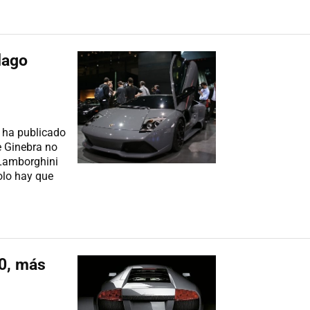
lago
e ha publicado
e Ginebra no
 Lamborghini
olo hay que
0, más