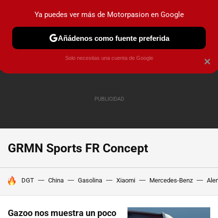
Ya puedes ver más de Motorpasion en Google
PRUEBAS
COCHES ELÉCTRICOS
OBSERVATORIO
F1
Añádenos como fuente preferida
Solo necesitas una cuenta de Google
×
GRMN Sports FR Concept
HOY SE HABLA DE
DGT
China
Gasolina
Xiaomi
Mercedes-Benz
Ale
Gazoo nos muestra un poco