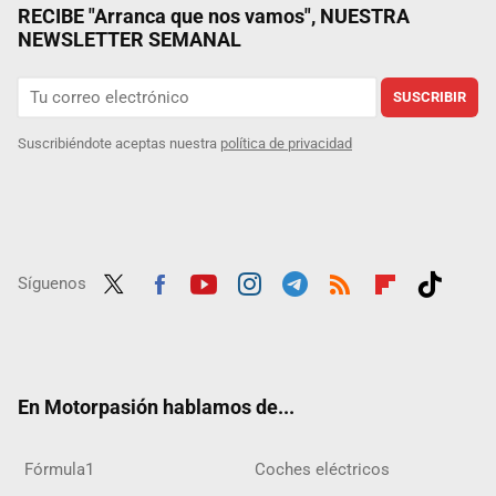
RECIBE "Arranca que nos vamos", NUESTRA
NEWSLETTER SEMANAL
SUSCRIBIR
Suscribiéndote aceptas nuestra
política de privacidad
Síguenos
Twit
Fac
Yout
Inst
Tele
RSS
Flip
Tikt
ter
ebo
ube
agra
gra
boar
ok
ok
m
m
d
En Motorpasión hablamos de...
Fórmula1
Coches eléctricos