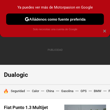
Ya puedes ver más de Motorpasion en Google
MENÚ
NUEVO
Añádenos como fuente preferida
PRUEBAS
COCHES ELÉCTRICOS
OBSERVATORIO
F1
Solo necesitas una cuenta de Google
×
Dualogic
HOY SE HABLA DE
Seguridad
Calor
China
Gasolina
GPS
BMW
F
Fiat Punto 1.3 Multijet