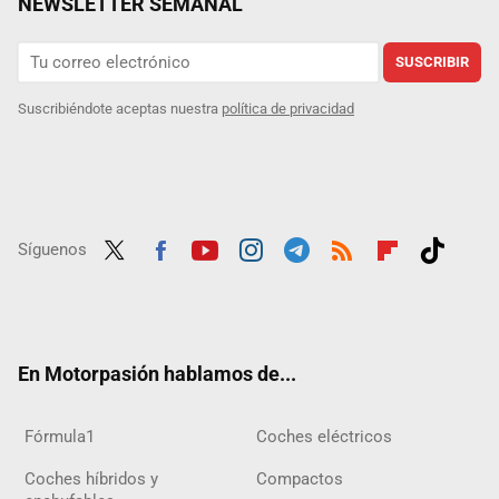
NEWSLETTER SEMANAL
SUSCRIBIR
Suscribiéndote aceptas nuestra
política de privacidad
Síguenos
Twit
Fac
Yout
Inst
Tele
RSS
Flip
Tikt
ter
ebo
ube
agra
gra
boar
ok
ok
m
m
d
En Motorpasión hablamos de...
Fórmula1
Coches eléctricos
Coches híbridos y
Compactos