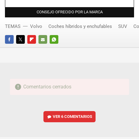
CONSEJO OFRECIDO POR LA MARCA
TEMAS
Volvo
Coches híbridos y enchufables
SUV
Co
FACEBOOK
TWITTER
FLIPBOARD
E-
WHATSAPP
MAIL
Comentarios cerrados
VER
6 COMENTARIOS