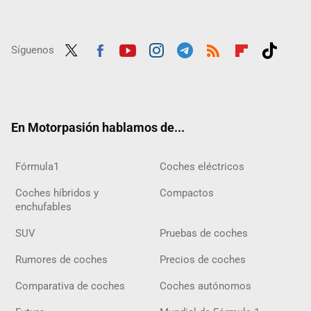
Síguenos
Twit
Fac
Yout
Inst
Tele
RSS
Flip
Tikt
ter
ebo
ube
agra
gra
boar
ok
ok
m
m
d
En Motorpasión hablamos de...
Fórmula1
Coches eléctricos
Coches híbridos y
Compactos
enchufables
SUV
Pruebas de coches
Rumores de coches
Precios de coches
Comparativa de coches
Coches autónomos