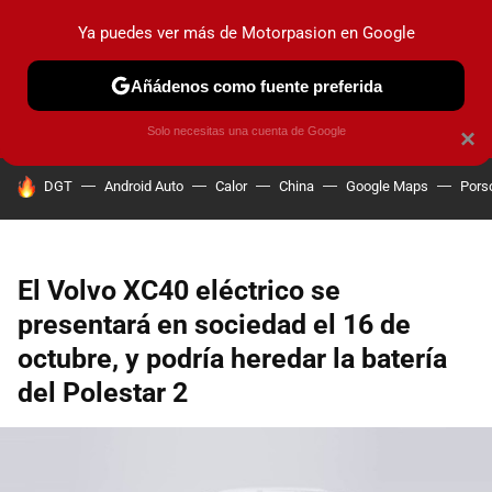
Ya puedes ver más de Motorpasion en Google
PRUEBAS
COCHES ELÉCTRICOS
OBSERVATORIO
F1
Añádenos como fuente preferida
Solo necesitas una cuenta de Google
×
HOY SE HABLA DE
DGT
Android Auto
Calor
China
Google Maps
Pors
El Volvo XC40 eléctrico se
presentará en sociedad el 16 de
octubre, y podría heredar la batería
del Polestar 2