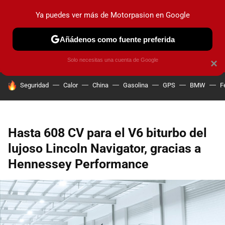
Ya puedes ver más de Motorpasion en Google
PRUEBAS
COCHES ELÉCTRICOS
OBSERVATORIO
F1
Añádenos como fuente preferida
Solo necesitas una cuenta de Google
×
HOY SE HABLA DE
Seguridad
Calor
China
Gasolina
GPS
BMW
F
Hasta 608 CV para el V6 biturbo del
lujoso Lincoln Navigator, gracias a
Hennessey Performance