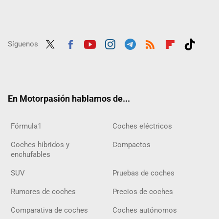
Síguenos
Twit
Fac
Yout
Inst
Tele
RSS
Flip
Tikt
ter
ebo
ube
agra
gra
boar
ok
ok
m
m
d
En Motorpasión hablamos de...
Fórmula1
Coches eléctricos
Coches híbridos y
Compactos
enchufables
SUV
Pruebas de coches
Rumores de coches
Precios de coches
Comparativa de coches
Coches autónomos