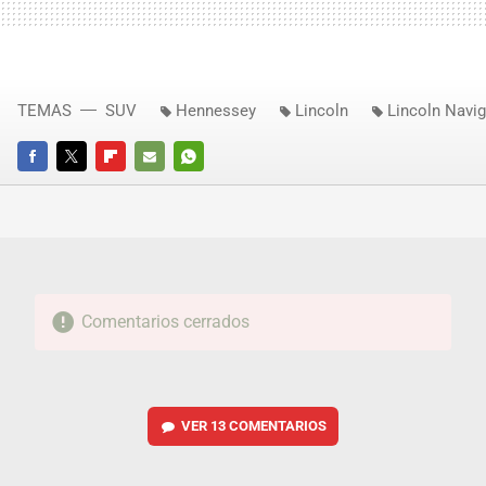
TEMAS
SUV
Hennessey
Lincoln
Lincoln Navig
FACEBOOK
TWITTER
FLIPBOARD
E-
WHATSAPP
MAIL
Comentarios cerrados
VER
13 COMENTARIOS