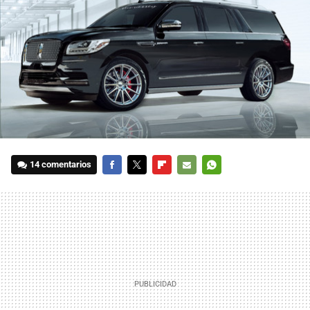
14 comentarios
FACEBOOK
TWITTER
FLIPBOARD
E-
WHATSAPP
MAIL