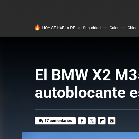
HOY SE HABLA DE
Seguridad
Calor
China
El BMW X2 M35i
autoblocante e
17 comentarios
FACEBOOK
TWITTER
FLIPBOARD
E-
MAIL