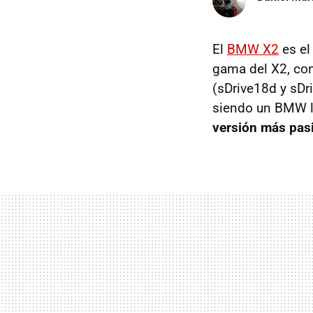
El
BMW X2
es el
gama del X2, con
(sDrive18d y sDr
siendo un BMW le
versión más pasi