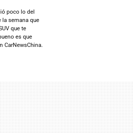
ió poco lo del
de la semana que
SUV que te
 bueno es que
 en CarNewsChina.