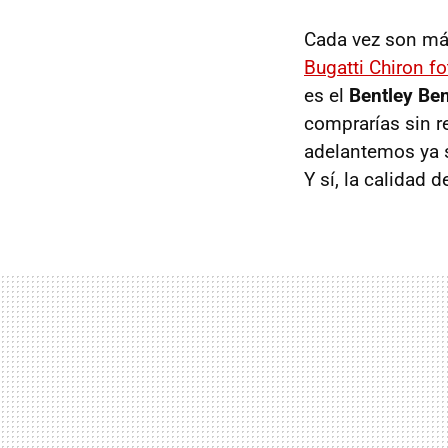
Cada vez son más
Bugatti Chiron f
es el
Bentley Be
comprarías sin r
adelantemos ya s
Y sí, la calidad 