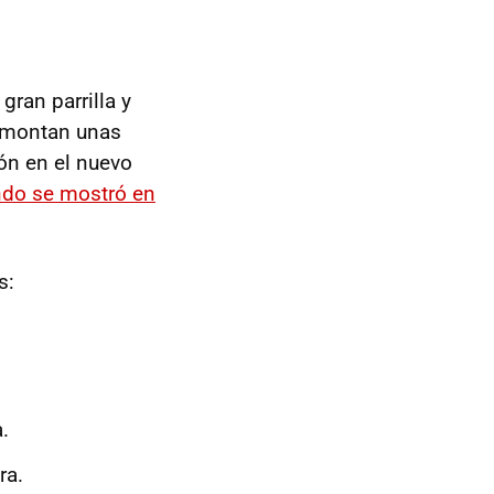
gran parrilla y
e montan unas
ón en el nuevo
do se mostró en
s:
.
ra.