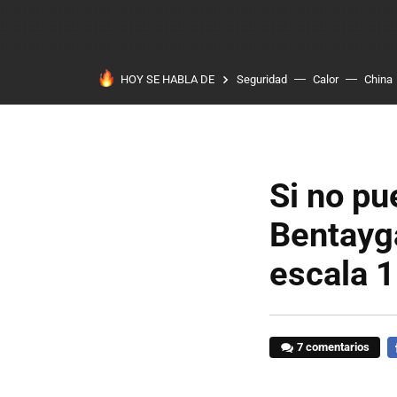
HOY SE HABLA DE
Seguridad
Calor
China
Si no pu
Bentayga
escala 1
7 comentarios
F