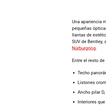
Una apariencia ma
pequeñas ópticas
llantas de estét
SUV de Bentley, 
Nürburgring
.
Entre el resto de
Techo panorám
Listones croma
Ancho pilar D,
Interiores qu