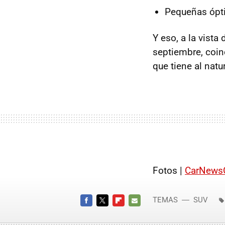
Pequeñas óptic
Y eso, a la vist
septiembre, coin
que tiene al natur
Fotos |
CarNews
TEMAS
SUV
FACEBOOK
TWITTER
FLIPBOARD
E-
MAIL