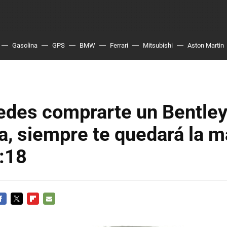
Gasolina
GPS
BMW
Ferrari
Mitsubishi
Aston Martin
edes comprarte un Bentle
, siempre te quedará la m
:18
ACEBOOK
TWITTER
FLIPBOARD
E-
MAIL