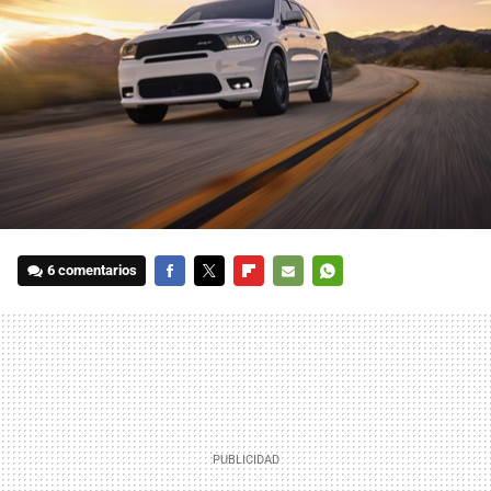
6 comentarios
FACEBOOK
TWITTER
FLIPBOARD
E-
WHATSAPP
MAIL