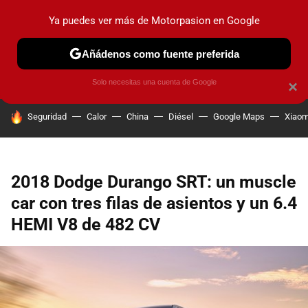
Ya puedes ver más de Motorpasion en Google
PRUEBAS
COCHES ELÉCTRICOS
OBSERVATORIO
F1
Añádenos como fuente preferida
Solo necesitas una cuenta de Google
×
HOY SE HABLA DE
Seguridad
Calor
China
Diésel
Google Maps
Xiaom
2018 Dodge Durango SRT: un muscle
car con tres filas de asientos y un 6.4
HEMI V8 de 482 CV