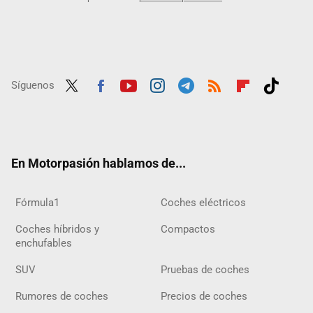
Síguenos
Twit
Fac
Yout
Inst
Tele
RSS
Flip
Tikt
ter
ebo
ube
agra
gra
boar
ok
ok
m
m
d
En Motorpasión hablamos de...
Fórmula1
Coches eléctricos
Coches híbridos y
Compactos
enchufables
SUV
Pruebas de coches
Rumores de coches
Precios de coches