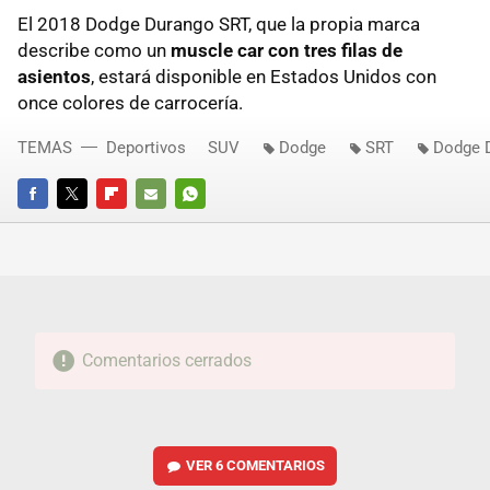
El 2018 Dodge Durango SRT, que la propia marca
describe como un
muscle car con tres filas de
asientos
, estará disponible en Estados Unidos con
once colores de carrocería.
TEMAS
Deportivos
SUV
Dodge
SRT
Dodge 
FACEBOOK
TWITTER
FLIPBOARD
E-
WHATSAPP
MAIL
Comentarios cerrados
VER
6 COMENTARIOS