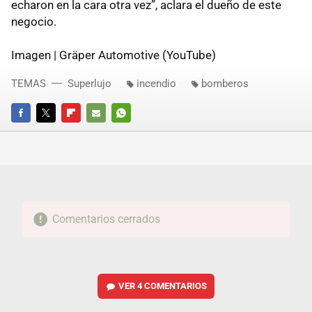
echaron en la cara otra vez”, aclara el dueño de este
negocio.
Imagen | Gräper Automotive (YouTube)
TEMAS
Superlujo
incendio
bomberos
FACEBOOK
TWITTER
FLIPBOARD
E-
WHATSAPP
MAIL
Comentarios cerrados
VER
4 COMENTARIOS