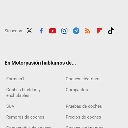
Síguenos
Twit
Fac
Yout
Inst
Tele
RSS
Flip
Tikt
ter
ebo
ube
agra
gra
boar
ok
ok
m
m
d
En Motorpasión hablamos de...
Fórmula1
Coches eléctricos
Coches híbridos y
Compactos
enchufables
SUV
Pruebas de coches
Rumores de coches
Precios de coches
Comparativa de coches
Coches autónomos