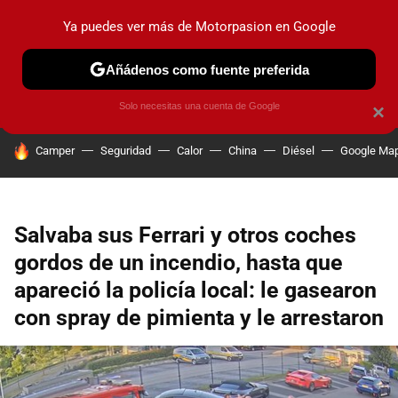
Ya puedes ver más de Motorpasion en Google
PRUEBAS
COCHES ELÉCTRICOS
OBSERVATORIO
F1
Añádenos como fuente preferida
Solo necesitas una cuenta de Google
×
HOY SE HABLA DE
Camper
Seguridad
Calor
China
Diésel
Google Ma
Salvaba sus Ferrari y otros coches
gordos de un incendio, hasta que
apareció la policía local: le gasearon
con spray de pimienta y le arrestaron