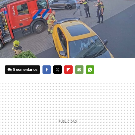
5 comentarios
FACEBOOK
TWITTER
FLIPBOARD
E-
WHATSAPP
MAIL