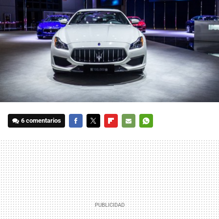
6 comentarios
FACEBOOK
TWITTER
FLIPBOARD
E-
WHATSAPP
MAIL