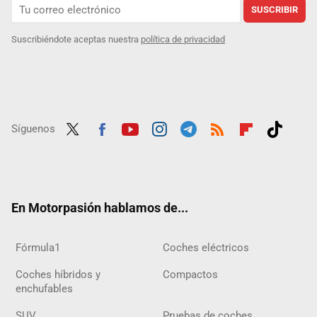
SUSCRIBIR
Suscribiéndote aceptas nuestra
política de privacidad
Síguenos
Twit
Fac
Yout
Inst
Tele
RSS
Flip
Tikt
ter
ebo
ube
agra
gra
boar
ok
ok
m
m
d
En Motorpasión hablamos de...
Fórmula1
Coches eléctricos
Coches híbridos y
Compactos
enchufables
SUV
Pruebas de coches