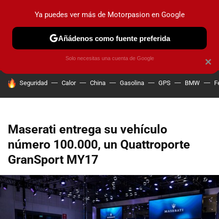
Ya puedes ver más de Motorpasion en Google
PRUEBAS
COCHES ELÉCTRICOS
OBSERVATORIO
F1
Añádenos como fuente preferida
Solo necesitas una cuenta de Google
×
HOY SE HABLA DE
Seguridad
Calor
China
Gasolina
GPS
BMW
F
Maserati entrega su vehículo
número 100.000, un Quattroporte
GranSport MY17