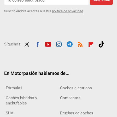
SUSCRIBIR
Suscribiéndote aceptas nuestra
política de privacidad
Síguenos
Twit
Fac
Yout
Inst
Tele
RSS
Flip
Tikt
ter
ebo
ube
agra
gra
boar
ok
ok
m
m
d
En Motorpasión hablamos de...
Fórmula1
Coches eléctricos
Coches híbridos y
Compactos
enchufables
SUV
Pruebas de coches