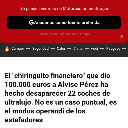
Ya puedes ver más de Motorpasion en Google
PRUEBAS
COCHES ELÉCTRICOS
OBSERVATORIO
F1
Añádenos como fuente preferida
Solo necesitas una cuenta de Google
×
HOY SE HABLA DE
Camper
Seguridad
Calor
China
Audi
Peugeot
El "chiringuito financiero" que dio
100.000 euros a Alvise Pérez ha
hecho desaparecer 22 coches de
ultralujo. No es un caso puntual, es
el modus operandi de los
estafadores