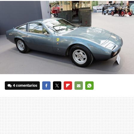
4 comentarios
FACEBOOK
TWITTER
FLIPBOARD
E-
WHATSAPP
MAIL