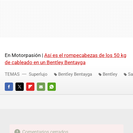
En Motorpasión |
Así es el rompecabezas de los 50 kg
de cableado en un Bentley Bentayga
TEMAS
Superlujo
Bentley Bentayga
Bentley
Sa
FACEBOOK
TWITTER
FLIPBOARD
E-
WHATSAPP
MAIL
Comentarios cerrados