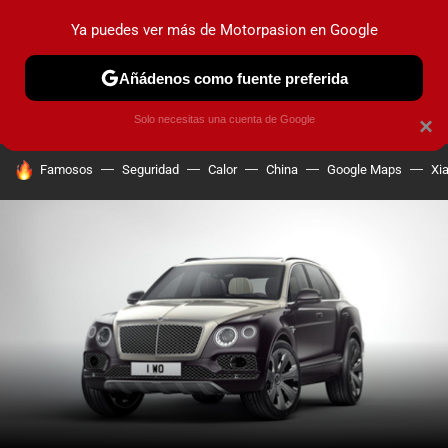
Ya puedes ver más de Motorpasion en Google
PRUEBAS
COCHES ELÉCTRICOS
OBSERVATORIO
F1
Añádenos como fuente preferida
Solo necesitas una cuenta de Google
×
HOY SE HABLA DE
Famosos
Seguridad
Calor
China
Google Maps
Xi