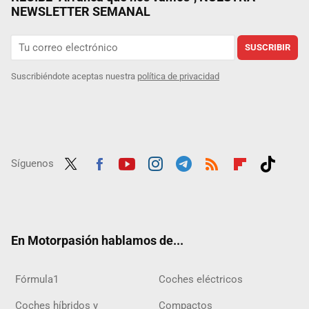
NEWSLETTER SEMANAL
SUSCRIBIR
Suscribiéndote aceptas nuestra
política de privacidad
Síguenos
Twit
Fac
Yout
Inst
Tele
RSS
Flip
Tikt
ter
ebo
ube
agra
gra
boar
ok
ok
m
m
d
En Motorpasión hablamos de...
Fórmula1
Coches eléctricos
Coches híbridos y
Compactos