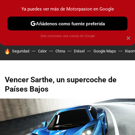
Ya puedes ver más de Motorpasion en Google
PRUEBAS
COCHES ELÉCTRICOS
OBSERVATORIO
F1
Añádenos como fuente preferida
Solo necesitas una cuenta de Google
×
HOY SE HABLA DE
Seguridad
Calor
China
Diésel
Google Maps
Xiaom
Vencer Sarthe, un supercoche de
Países Bajos