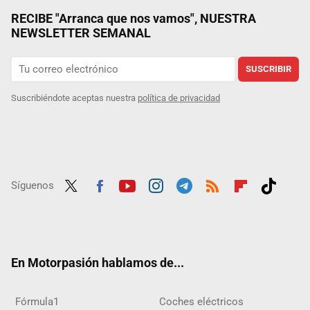
RECIBE "Arranca que nos vamos", NUESTRA
NEWSLETTER SEMANAL
SUSCRIBIR
Suscribiéndote aceptas nuestra
política de privacidad
Síguenos
Twit
Fac
Yout
Inst
Tele
RSS
Flip
Tikt
ter
ebo
ube
agra
gra
boar
ok
ok
m
m
d
En Motorpasión hablamos de...
Fórmula1
Coches eléctricos