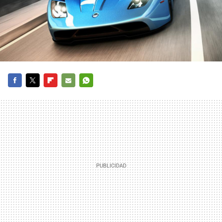
FACEBOOK
TWITTER
FLIPBOARD
E-
WHATSAPP
MAIL