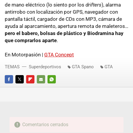
de mano eléctrico (lo siento por los
drifters
), alarma
antirrobo con localización por
GPS
, navegador con
pantalla táctil, cargador de CDs con MP3, cámara de
ayuda al aparcamiento, apertura remota de maleteros…
pero el babero, bolsas de plástico y Biodramina hay
que comprarlos aparte
.
En Motorpasión |
GTA
Concept
TEMAS
Superdeportivos
GTA Spano
GTA
FACEBOOK
TWITTER
FLIPBOARD
E-
WHATSAPP
MAIL
Comentarios cerrados