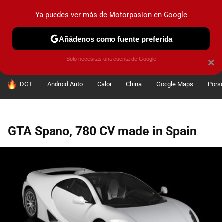
Ya puedes ver más de Motorpasion en Google
PRUEBAS
COCHES ELÉCTRICOS
OBSERVATORIO
F1
Añádenos como fuente preferida
Solo necesitas una cuenta de Google
×
HOY SE HABLA DE
DGT
Android Auto
Calor
China
Google Maps
Pors
GTA Spano, 780 CV made in Spain