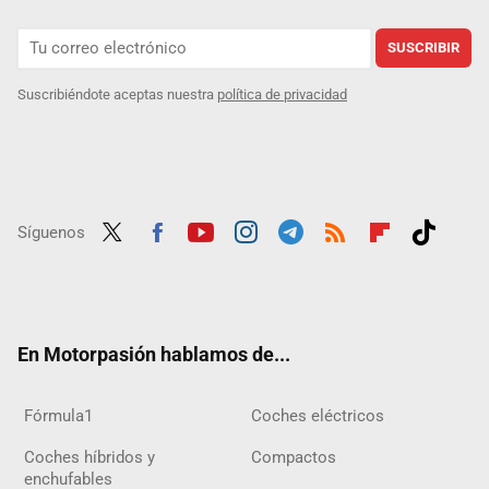
SUSCRIBIR
Suscribiéndote aceptas nuestra
política de privacidad
Síguenos
Twit
Fac
Yout
Inst
Tele
RSS
Flip
Tikt
ter
ebo
ube
agra
gra
boar
ok
ok
m
m
d
En Motorpasión hablamos de...
Fórmula1
Coches eléctricos
Coches híbridos y
Compactos
enchufables