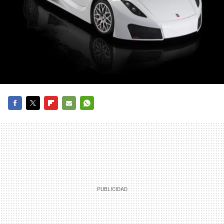
FACEBOOK
TWITTER
FLIPBOARD
E-
WHATSAPP
MAIL