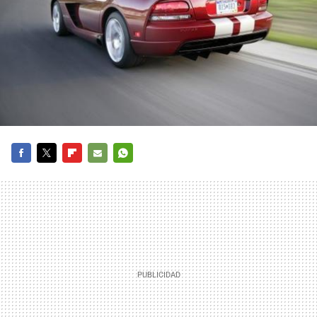
FACEBOOK
TWITTER
FLIPBOARD
E-
WHATSAPP
MAIL