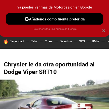
Ya puedes ver más de Motorpasion en Google
PRUEBAS
COCHES ELÉCTRICOS
OBSERVATORIO
F1
Añádenos como fuente preferida
Solo necesitas una cuenta de Google
×
HOY SE HABLA DE
Seguridad
Calor
China
Gasolina
GPS
BMW
F
Chrysler le da otra oportunidad al
Dodge Viper SRT10