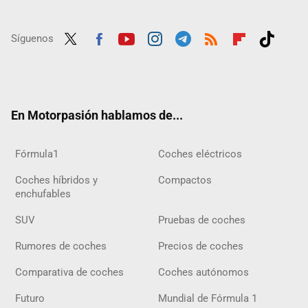
Síguenos
Twit
Fac
Yout
Inst
Tele
RSS
Flip
Tikt
ter
ebo
ube
agra
gra
boar
ok
ok
m
m
d
En Motorpasión hablamos de...
Fórmula1
Coches eléctricos
Coches híbridos y
Compactos
enchufables
SUV
Pruebas de coches
Rumores de coches
Precios de coches
Comparativa de coches
Coches autónomos
Futuro
Mundial de Fórmula 1