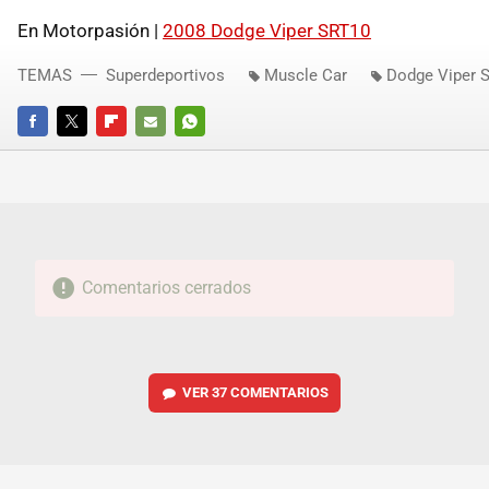
En Motorpasión |
2008 Dodge Viper SRT10
TEMAS
Superdeportivos
Muscle Car
Dodge Viper 
FACEBOOK
TWITTER
FLIPBOARD
E-
WHATSAPP
MAIL
Comentarios cerrados
VER
37 COMENTARIOS