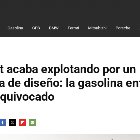
Gasolina
GPS
BMW
Ferrari
Mitsubishi
Porsche
t acaba explotando por un
 de diseño: la gasolina en
 equivocado
FACEBOOK
TWITTER
FLIPBOARD
E-
MAIL