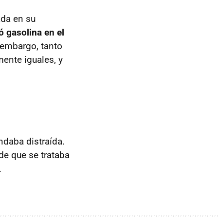
da en su
ó gasolina en el
 embargo, tanto
ente iguales, y
ndaba distraída.
de que se trataba
.