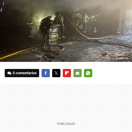
5 comentarios
FACEBOOK
TWITTER
FLIPBOARD
E-
WHATSAPP
MAIL