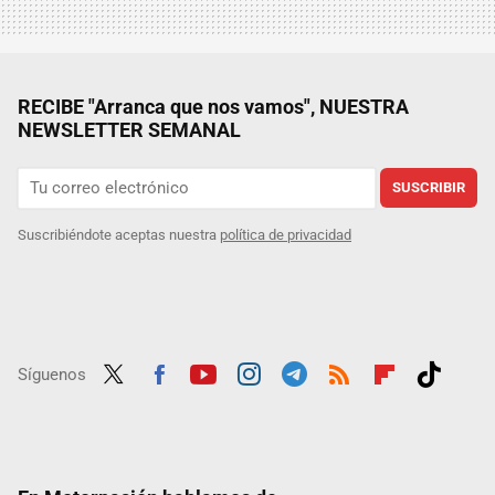
RECIBE "Arranca que nos vamos", NUESTRA
NEWSLETTER SEMANAL
SUSCRIBIR
Suscribiéndote aceptas nuestra
política de privacidad
Síguenos
Twit
Fac
Yout
Inst
Tele
RSS
Flip
Tikt
ter
ebo
ube
agra
gra
boar
ok
ok
m
m
d