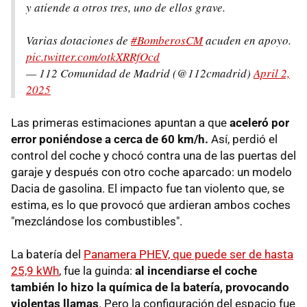
y atiende a otros tres, uno de ellos grave.
Varias dotaciones de
#BomberosCM
acuden en apoyo.
pic.twitter.com/otkXRRfOcd
— 112 Comunidad de Madrid (@112cmadrid)
April 2,
2025
Las primeras estimaciones apuntan a que
aceleró por
error poniéndose a cerca de 60 km/h.
Así, perdió el
control del coche y chocó contra una de las puertas del
garaje y después con otro coche aparcado: un modelo
Dacia de gasolina. El impacto fue tan violento que, se
estima, es lo que provocó que ardieran ambos coches
"mezclándose los combustibles".
La batería del
Panamera PHEV, que puede ser de hasta
25,9 kWh
, fue la guinda:
al incendiarse el coche
también lo hizo la química de la batería, provocando
violentas llamas
. Pero la configuración del espacio fue