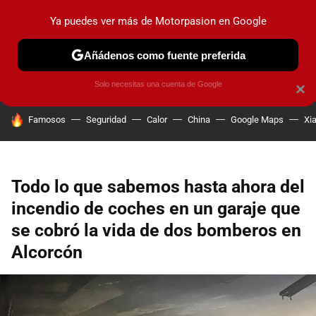
Ya puedes ver más de Motorpasion en Google
PRUEBAS
COCHES ELÉCTRICOS
OBSERVATORIO
F1
Añádenos como fuente preferida
Solo necesitas una cuenta de Google
×
HOY SE HABLA DE
Famosos
Seguridad
Calor
China
Google Maps
Xi
Todo lo que sabemos hasta ahora del
incendio de coches en un garaje que
se cobró la vida de dos bomberos en
Alcorcón