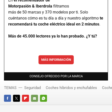
En
el recomendador de
Motorpasión & Iberdrola
filtramos
más de 50 marcas y 370 modelos por ti. Solo
cuéntanos cómo es tu día a día y nuestro algoritmo
te
recomendará tu coche eléctrico ideal en 2 minutos
.
Más de 45.000 lectores ya lo han probado. ¿Y tú?
MÁS INFORMACIÓN
CONSEJO OFRECIDO POR LA MARCA
TEMAS
Seguridad
Coches híbridos y enchufables
Coche
FACEBOOK
TWITTER
FLIPBOARD
E-
WHATSAPP