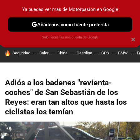
Ya puedes ver más de Motorpasion en Google
PRUEBAS
COCHES ELÉCTRICOS
OBSERVATORIO
F1
Añádenos como fuente preferida
Solo necesitas una cuenta de Google
×
HOY SE HABLA DE
Seguridad
Calor
China
Gasolina
GPS
BMW
F
Adiós a los badenes "revienta-
coches" de San Sebastián de los
Reyes: eran tan altos que hasta los
ciclistas los temían