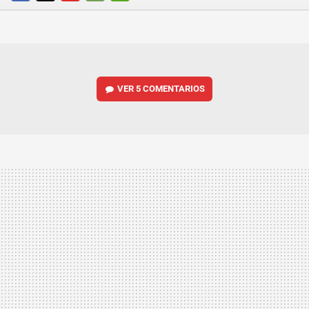
FACEBOOK
TWITTER
FLIPBOARD
E-
WHATSAPP
MAIL
VER
5 COMENTARIOS