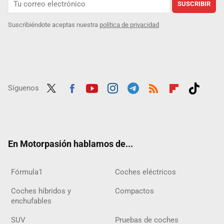
SUSCRIBIR
Suscribiéndote aceptas nuestra
política de privacidad
Síguenos
Twit
Fac
Yout
Inst
Tele
RSS
Flip
Tikt
ter
ebo
ube
agra
gra
boar
ok
ok
m
m
d
En Motorpasión hablamos de...
Fórmula1
Coches eléctricos
Coches híbridos y
Compactos
enchufables
SUV
Pruebas de coches