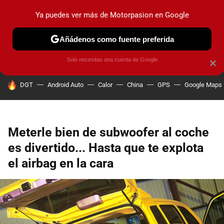
Ya puedes ver más de Motorpasion en Google
PRUEBAS
COCHES ELÉCTRICOS
OBSERVATORIO
F1
Añádenos como fuente preferida
Solo necesitas una cuenta de Google
×
HOY SE HABLA DE
DGT
Android Auto
Calor
China
GPS
Google Maps
Meterle bien de subwoofer al coche
es divertido... Hasta que te explota
el airbag en la cara