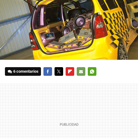
6 comentarios
FACEBOOK
TWITTER
FLIPBOARD
E-
WHATSAPP
MAIL