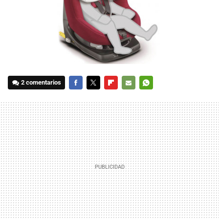
2 comentarios
FACEBOOK
TWITTER
FLIPBOARD
E-
WHATSAPP
MAIL