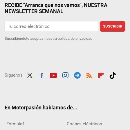
RECIBE "Arranca que nos vamos", NUESTRA
NEWSLETTER SEMANAL
SUSCRIBIR
Suscribiéndote aceptas nuestra
política de privacidad
Síguenos
Twit
Fac
Yout
Inst
Tele
RSS
Flip
Tikt
ter
ebo
ube
agra
gra
boar
ok
ok
m
m
d
En Motorpasión hablamos de...
Fórmula1
Coches eléctricos