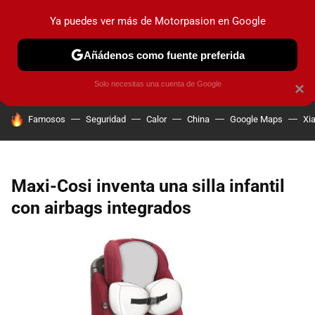
Ya puedes ver más de Motorpasion en Google
PRUEBAS
COCHES ELÉCTRICOS
OBSERVATORIO
F1
Añádenos como fuente preferida
Solo necesitas una cuenta de Google
×
HOY SE HABLA DE
Famosos
Seguridad
Calor
China
Google Maps
Xi
Maxi-Cosi inventa una silla infantil
con airbags integrados