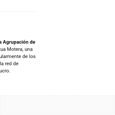
 la Agrupación de
tua Motera, una
ularmente de los
la red de
ucro.