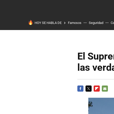
HOY SE HABLA DE
Famosos
Seguridad
Ca
El Supre
las ver
FACEBOOK
TWITTER
FLIPBOARD
E-
MAIL