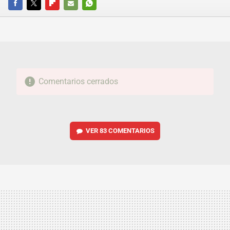
FACEBOOK
TWITTER
FLIPBOARD
E-
WHATSAPP
MAIL
Comentarios cerrados
VER
83 COMENTARIOS