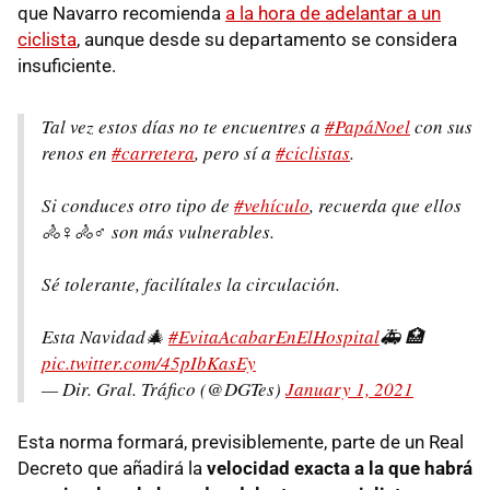
que Navarro recomienda
a la hora de adelantar a un
ciclista
, aunque desde su departamento se considera
insuficiente.
Tal vez estos días no te encuentres a
#PapáNoel
con sus
renos en
#carretera
, pero sí a
#ciclistas
.
Si conduces otro tipo de
#vehículo
, recuerda que ellos
🚴♀️🚴♂️ son más vulnerables.
Sé tolerante, facilítales la circulación.
Esta Navidad🎄
#EvitaAcabarEnElHospital
🚑 🏥
pic.twitter.com/45pIbKasEy
— Dir. Gral. Tráfico (@DGTes)
January 1, 2021
Esta norma formará, previsiblemente, parte de un Real
Decreto que añadirá la
velocidad exacta a la que habrá