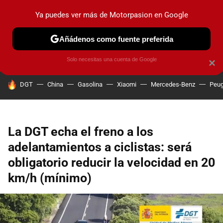
Ya puedes ver más de Motorpasion en Google
PRUEBAS
COCHES ELÉCTRICOS
OBSERVATORIO
F1
Añádenos como fuente preferida
Solo necesitas una cuenta de Google
×
HOY SE HABLA DE
DGT
China
Gasolina
Xiaomi
Mercedes-Benz
Peug
La DGT echa el freno a los
adelantamientos a ciclistas: será
obligatorio reducir la velocidad en 20
km/h (mínimo)