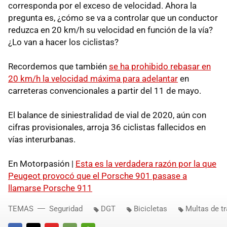
corresponda por el exceso de velocidad. Ahora la
pregunta es, ¿cómo se va a controlar que un conductor
reduzca en 20 km/h su velocidad en función de la vía?
¿Lo van a hacer los ciclistas?
Recordemos que también
se ha prohibido rebasar en
20 km/h la velocidad máxima para adelantar
en
carreteras convencionales a partir del 11 de mayo.
El balance de siniestralidad de vial de 2020, aún con
cifras provisionales, arroja 36 ciclistas fallecidos en
vías interurbanas.
En Motorpasión |
Esta es la verdadera razón por la que
Peugeot provocó que el Porsche 901 pasase a
llamarse Porsche 911
TEMAS
Seguridad
DGT
Bicicletas
Multas de tr