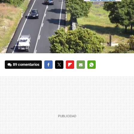
89 comentarios
FACEBOOK
TWITTER
FLIPBOARD
E-
WHATSAPP
MAIL