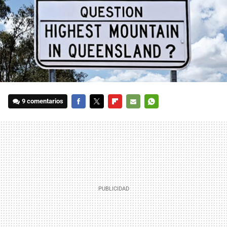
9 comentarios
FACEBOOK
TWITTER
FLIPBOARD
E-
WHATSAPP
MAIL