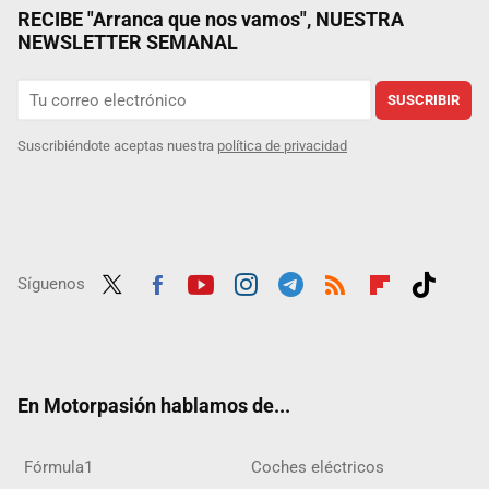
RECIBE "Arranca que nos vamos", NUESTRA
NEWSLETTER SEMANAL
SUSCRIBIR
Suscribiéndote aceptas nuestra
política de privacidad
Síguenos
Twit
Fac
Yout
Inst
Tele
RSS
Flip
Tikt
ter
ebo
ube
agra
gra
boar
ok
ok
m
m
d
En Motorpasión hablamos de...
Fórmula1
Coches eléctricos