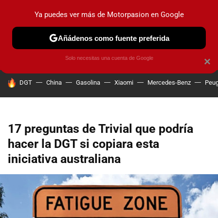
Ya puedes ver más de Motorpasion en Google
PRUEBAS
COCHES ELÉCTRICOS
OBSERVATORIO
F1
Añádenos como fuente preferida
Solo necesitas una cuenta de Google
×
HOY SE HABLA DE
DGT
China
Gasolina
Xiaomi
Mercedes-Benz
Peug
17 preguntas de Trivial que podría
hacer la DGT si copiara esta
iniciativa australiana