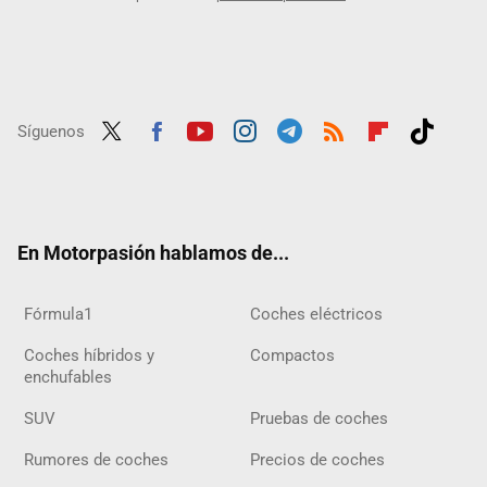
Síguenos
Twit
Fac
Yout
Inst
Tele
RSS
Flip
Tikt
ter
ebo
ube
agra
gra
boar
ok
ok
m
m
d
En Motorpasión hablamos de...
Fórmula1
Coches eléctricos
Coches híbridos y
Compactos
enchufables
SUV
Pruebas de coches
Rumores de coches
Precios de coches