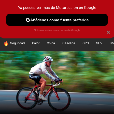
Ya puedes ver más de Motorpasion en Google
PRUEBAS
COCHES ELÉCTRICOS
OBSERVATORIO
F1
Añádenos como fuente preferida
Solo necesitas una cuenta de Google
×
HOY SE HABLA DE
Seguridad
Calor
China
Gasolina
GPS
SUV
B