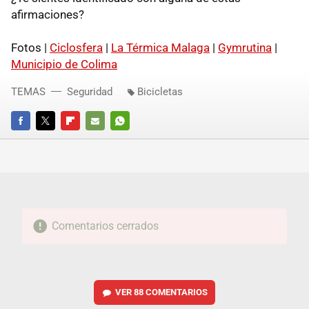
afirmaciones?
Fotos |
Ciclosfera
|
La Térmica Malaga
|
Gymrutina
|
Municipio de Colima
TEMAS
Seguridad
Bicicletas
FACEBOOK
TWITTER
FLIPBOARD
E-
WHATSAPP
MAIL
Comentarios cerrados
VER
88 COMENTARIOS