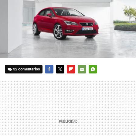
32 comentarios
FACEBOOK
TWITTER
FLIPBOARD
E-
WHATSAPP
MAIL