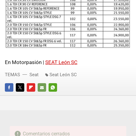
En Motorpasión |
SEAT León SC
TEMAS
Seat
Seat León SC
FACEBOOK
TWITTER
FLIPBOARD
E-
WHATSAPP
MAIL
Comentarios cerrados