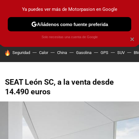
Ya puedes ver más de Motorpasion en Google
PRUEBAS
COCHES ELÉCTRICOS
OBSERVATORIO
F1
Añádenos como fuente preferida
Solo necesitas una cuenta de Google
×
HOY SE HABLA DE
Seguridad
Calor
China
Gasolina
GPS
SUV
B
SEAT León SC, a la venta desde
14.490 euros