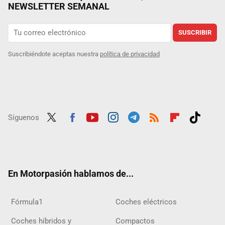
NEWSLETTER SEMANAL
SUSCRIBIR
Suscribiéndote aceptas nuestra
política de privacidad
Síguenos
Twit
Fac
Yout
Inst
Tele
RSS
Flip
Tikt
ter
ebo
ube
agra
gra
boar
ok
ok
m
m
d
En Motorpasión hablamos de...
Fórmula1
Coches eléctricos
Coches híbridos y
Compactos