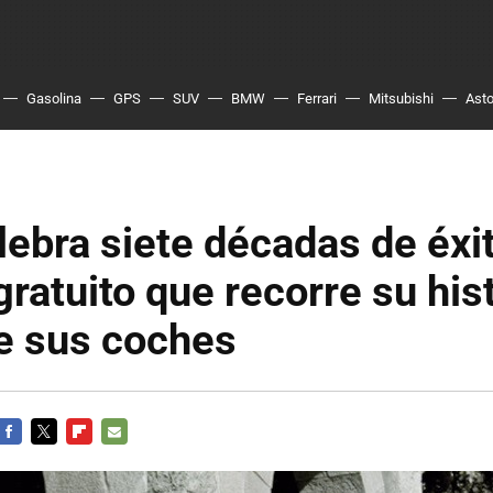
Gasolina
GPS
SUV
BMW
Ferrari
Mitsubishi
Asto
ebra siete décadas de éxi
 gratuito que recorre su his
e sus coches
FACEBOOK
TWITTER
FLIPBOARD
E-
MAIL