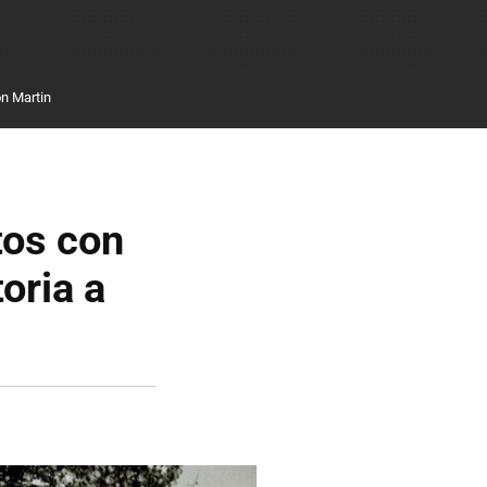
n Martin
tos con
toria a