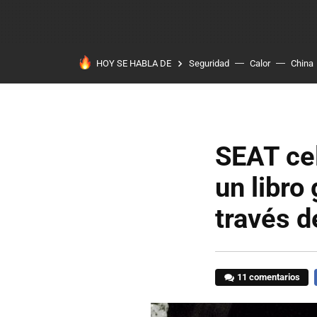
HOY SE HABLA DE
Seguridad
Calor
China
SEAT cel
un libro
través d
11 comentarios