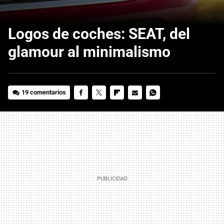
Logos de coches: SEAT, del
glamour al minimalismo
19 comentarios
FACEBOOK
TWITTER
FLIPBOARD
E-
WHATSAPP
MAIL