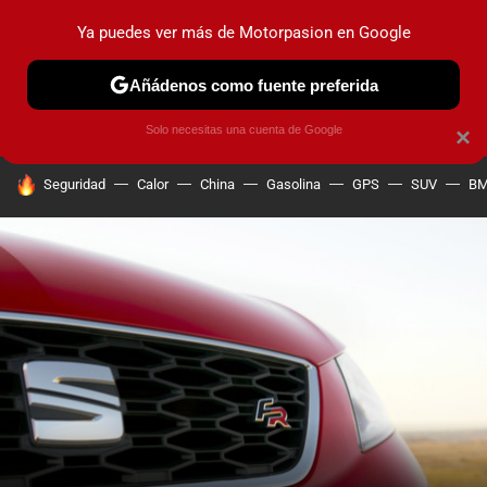
Ya puedes ver más de Motorpasion en Google
PRUEBAS
COCHES ELÉCTRICOS
OBSERVATORIO
F1
Añádenos como fuente preferida
Solo necesitas una cuenta de Google
×
HOY SE HABLA DE
Seguridad
Calor
China
Gasolina
GPS
SUV
B