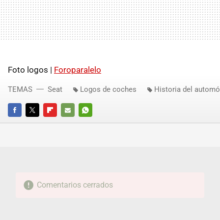
Foto logos |
Foroparalelo
TEMAS
Seat
Logos de coches
Historia del automó
FACEBOOK
TWITTER
FLIPBOARD
E-
WHATSAPP
MAIL
Comentarios cerrados