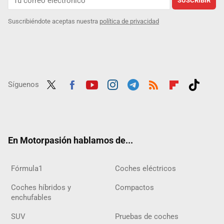
SUSCRIBIR
Suscribiéndote aceptas nuestra
política de privacidad
Síguenos
Twit
Fac
Yout
Inst
Tele
RSS
Flip
Tikt
ter
ebo
ube
agra
gra
boar
ok
ok
m
m
d
En Motorpasión hablamos de...
Fórmula1
Coches eléctricos
Coches híbridos y
Compactos
enchufables
SUV
Pruebas de coches