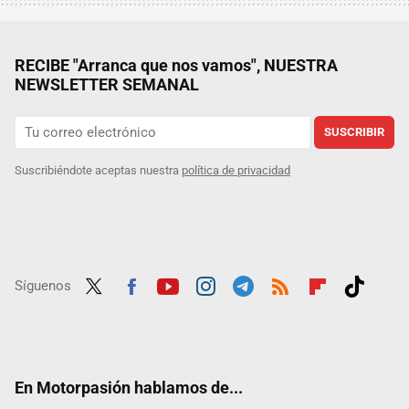
RECIBE "Arranca que nos vamos", NUESTRA
NEWSLETTER SEMANAL
SUSCRIBIR
Suscribiéndote aceptas nuestra
política de privacidad
Síguenos
Twit
Fac
Yout
Inst
Tele
RSS
Flip
Tikt
ter
ebo
ube
agra
gra
boar
ok
ok
m
m
d
En Motorpasión hablamos de...