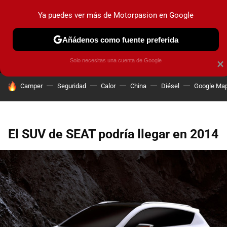
Ya puedes ver más de Motorpasion en Google
MENÚ
NUEVO
Añádenos como fuente preferida
PRUEBAS
COCHES ELÉCTRICOS
OBSERVATORIO
F1
Solo necesitas una cuenta de Google
×
HOY SE HABLA DE
Camper
Seguridad
Calor
China
Diésel
Google Ma
El SUV de SEAT podría llegar en 2014