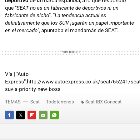
deportivo
de la marca española, a lo que respondió
que "
SEAT no es un fabricante de deportivos ni un
fabricante de nicho
". "
La tendencia actual es
definitivamente que los SUV jugarán un papel importante
en el mercado
", apuntaba el mandamás de SEAT.
Vía | "Auto
Express":http://www.autoexpress.co.uk/seat/65241/seat
suv-a-priority-new-boss
TEMAS
Seat
Todoterrenos
Seat IBX Concept
FACEBOOK
TWITTER
FLIPBOARD
E-
WHATSAPP
MAIL