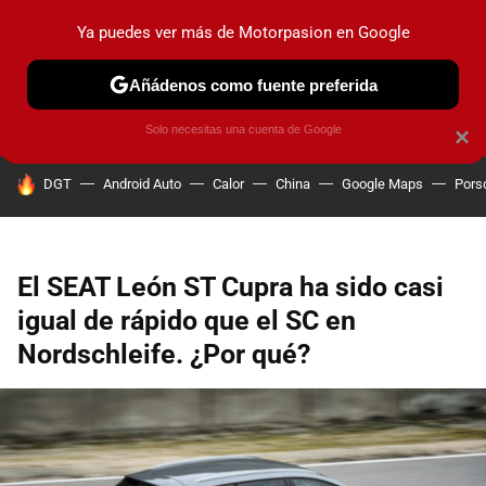
Ya puedes ver más de Motorpasion en Google
PRUEBAS
COCHES ELÉCTRICOS
OBSERVATORIO
F1
Añádenos como fuente preferida
Solo necesitas una cuenta de Google
×
HOY SE HABLA DE
DGT
Android Auto
Calor
China
Google Maps
Pors
El SEAT León ST Cupra ha sido casi
igual de rápido que el SC en
Nordschleife. ¿Por qué?