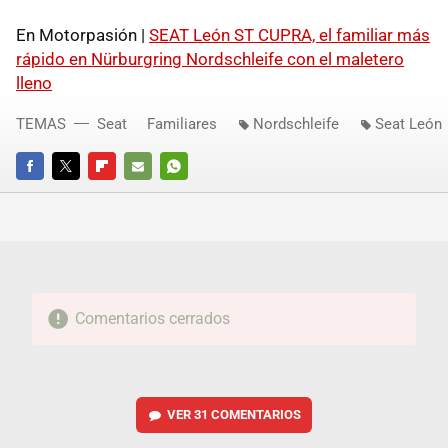
En Motorpasión |
SEAT León ST CUPRA, el familiar más
rápido en Nürburgring Nordschleife con el maletero
lleno
TEMAS
Seat
Familiares
Nordschleife
Seat León
FACEBOOK
TWITTER
FLIPBOARD
E-
WHATSAPP
MAIL
Comentarios cerrados
VER
31 COMENTARIOS