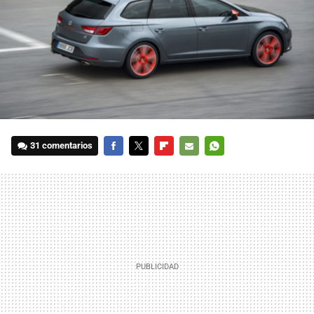
31 comentarios
FACEBOOK
TWITTER
FLIPBOARD
E-
WHATSAPP
MAIL