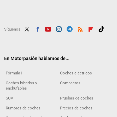
Síguenos
Twit
Fac
Yout
Inst
Tele
RSS
Flip
Tikt
ter
ebo
ube
agra
gra
boar
ok
ok
m
m
d
En Motorpasión hablamos de...
Fórmula1
Coches eléctricos
Coches híbridos y
Compactos
enchufables
SUV
Pruebas de coches
Rumores de coches
Precios de coches