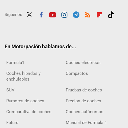
Síguenos
Twit
Fac
Yout
Inst
Tele
RSS
Flip
Tikt
ter
ebo
ube
agra
gra
boar
ok
ok
m
m
d
En Motorpasión hablamos de...
Fórmula1
Coches eléctricos
Coches híbridos y
Compactos
enchufables
SUV
Pruebas de coches
Rumores de coches
Precios de coches
Comparativa de coches
Coches autónomos
Futuro
Mundial de Fórmula 1