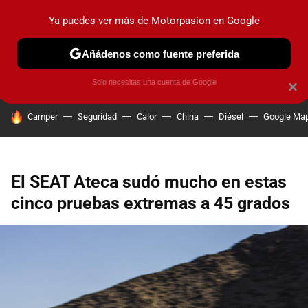
Ya puedes ver más de Motorpasion en Google
PRUEBAS
COCHES ELÉCTRICOS
OBSERVATORIO
F1
Añádenos como fuente preferida
Solo necesitas una cuenta de Google
×
HOY SE HABLA DE
Camper
Seguridad
Calor
China
Diésel
Google Ma
El SEAT Ateca sudó mucho en estas
cinco pruebas extremas a 45 grados