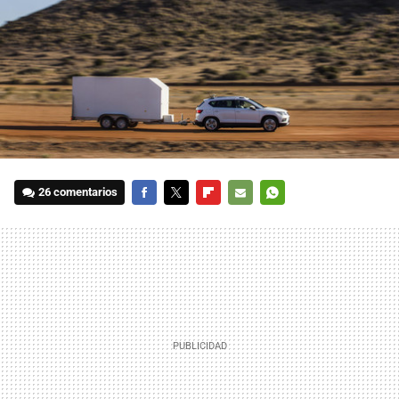
26 comentarios
FACEBOOK
TWITTER
FLIPBOARD
E-
WHATSAPP
MAIL