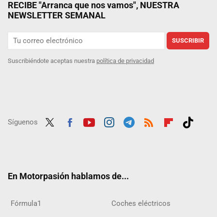
RECIBE "Arranca que nos vamos", NUESTRA
NEWSLETTER SEMANAL
SUSCRIBIR
Suscribiéndote aceptas nuestra
política de privacidad
Síguenos
Twit
Fac
Yout
Inst
Tele
RSS
Flip
Tikt
ter
ebo
ube
agra
gra
boar
ok
ok
m
m
d
En Motorpasión hablamos de...
Fórmula1
Coches eléctricos