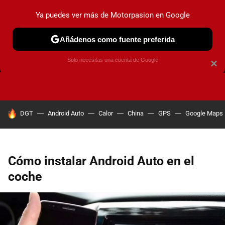
Ya puedes ver más de Motorpasion en Google
Añádenos como fuente preferida
FRENOS
CAMBIO DE ACEITE
AIRE ACONDICIONADO
Solo necesitas una cuenta de Google
×
HOY SE HABLA DE
DGT
Android Auto
Calor
China
GPS
Google Maps
Cómo instalar Android Auto en el
coche