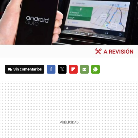
Sin comentarios
FACEBOOK
TWITTER
FLIPBOARD
E-
WHATSAPP
MAIL