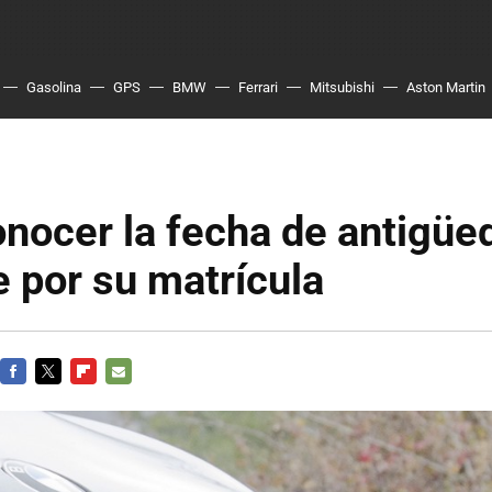
Gasolina
GPS
BMW
Ferrari
Mitsubishi
Aston Martin
nocer la fecha de antigüe
 por su matrícula
FACEBOOK
TWITTER
FLIPBOARD
E-
MAIL