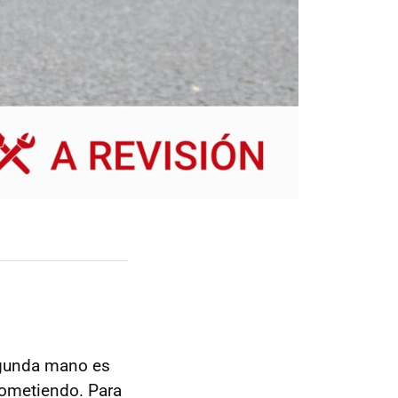
egunda mano es
rometiendo. Para