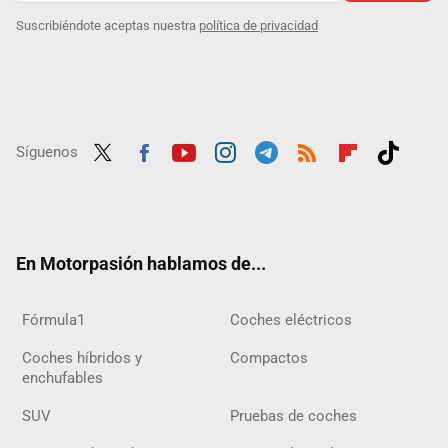
Suscribiéndote aceptas nuestra
política de privacidad
Síguenos
Twit
Fac
Yout
Inst
Tele
RSS
Flip
Tikt
ter
ebo
ube
agra
gra
boar
ok
ok
m
m
d
En Motorpasión hablamos de...
Fórmula1
Coches eléctricos
Coches híbridos y
Compactos
enchufables
SUV
Pruebas de coches