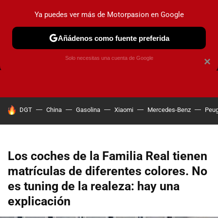
Ya puedes ver más de Motorpasion en Google
Añádenos como fuente preferida
FRENOS
CAMBIO DE ACEITE
AIRE ACONDICIONADO
Solo necesitas una cuenta de Google
×
HOY SE HABLA DE
DGT
China
Gasolina
Xiaomi
Mercedes-Benz
Peug
Los coches de la Familia Real tienen
matrículas de diferentes colores. No
es tuning de la realeza: hay una
explicación