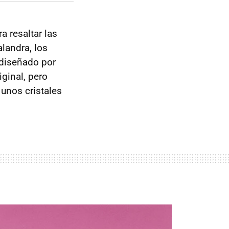
a resaltar las
alandra, los
rediseñado por
ginal, pero
 unos cristales