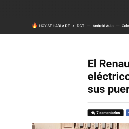
HOY SE HABLA DE
DGT
Android Auto
Calo
El Renau
eléctric
sus puer
7 comentarios
F