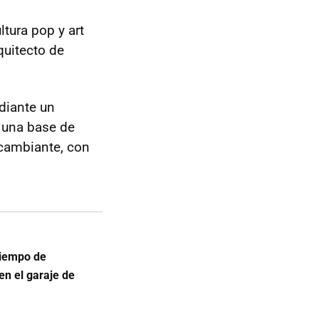
ltura pop y art
quitecto de
ediante un
 una base de
 cambiante, con
tiempo de
en el garaje de