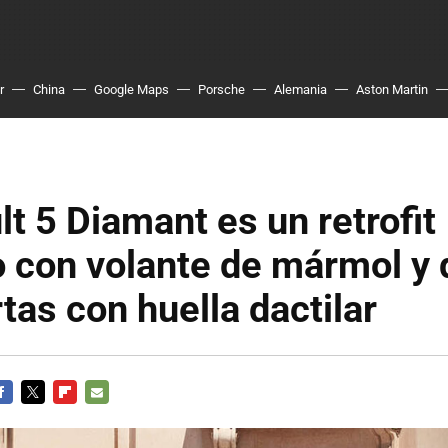
r
China
Google Maps
Porsche
Alemania
Aston Martin
lt 5 Diamant es un retrofit
o con volante de mármol y 
tas con huella dactilar
ACEBOOK
TWITTER
FLIPBOARD
E-
MAIL