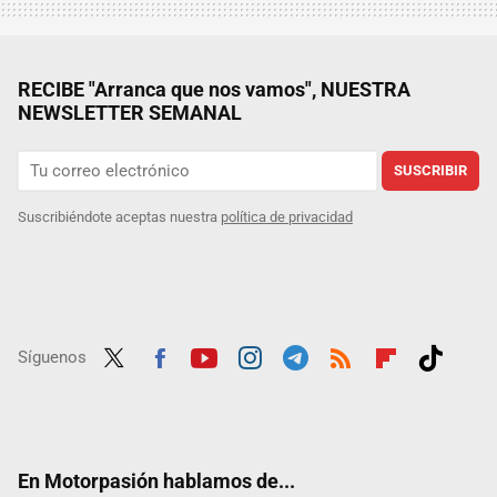
RECIBE "Arranca que nos vamos", NUESTRA
NEWSLETTER SEMANAL
SUSCRIBIR
Suscribiéndote aceptas nuestra
política de privacidad
Síguenos
Twit
Fac
Yout
Inst
Tele
RSS
Flip
Tikt
ter
ebo
ube
agra
gra
boar
ok
ok
m
m
d
En Motorpasión hablamos de...