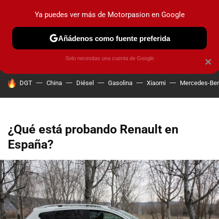
Ya puedes ver más de Motorpasion en Google
PRUEBAS
COCHES ELÉCTRICOS
OBSERVATORIO
F1
Añádenos como fuente preferida
Solo necesitas una cuenta de Google
×
HOY SE HABLA DE
DGT
China
Diésel
Gasolina
Xiaomi
Mercedes-Be
¿Qué está probando Renault en
España?