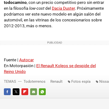
todocamino
, con un precio competitivo pero sin entrar
en la filosofía
low-cost
del
Dacia Duster
. Próximamente
podríamos ver este nuevo modelo en algún salón del
automóvil, en las vitrinas de los concesionarios sobre
2012-2013, más o menos.
Fuente |
Autocar
En Motorpasión |
El Renault Koleos se despide del
Reino Unido
TEMAS
Todoterrenos
Renault
Fotos espía
Nissa
FACEBOOK
TWITTER
FLIPBOARD
E-
WHATSAPP
MAIL