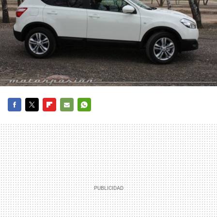
FACEBOOK
TWITTER
FLIPBOARD
E-
WHATSAPP
MAIL