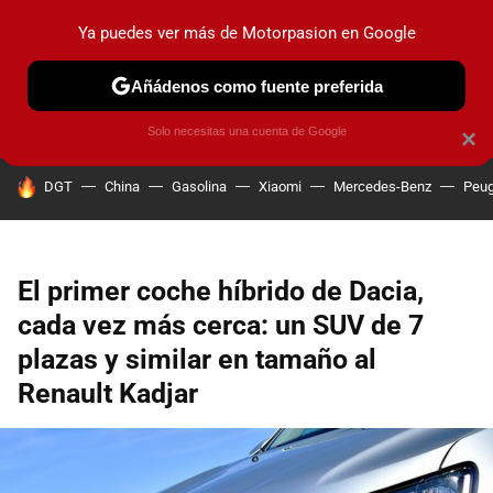
Ya puedes ver más de Motorpasion en Google
PRUEBAS
COCHES ELÉCTRICOS
OBSERVATORIO
F1
Añádenos como fuente preferida
Solo necesitas una cuenta de Google
×
HOY SE HABLA DE
DGT
China
Gasolina
Xiaomi
Mercedes-Benz
Peug
El primer coche híbrido de Dacia,
cada vez más cerca: un SUV de 7
plazas y similar en tamaño al
Renault Kadjar