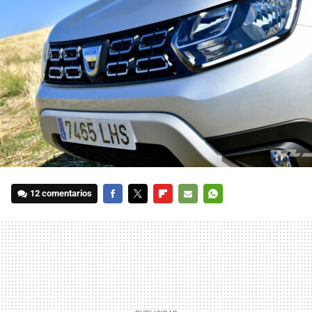
12 comentarios
FACEBOOK
TWITTER
FLIPBOARD
E-
WHATSAPP
MAIL