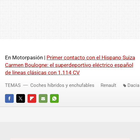
En Motorpasión |
Primer contacto con el Hispano Suiza
Carmen Boulogne: el superdeportivo eléctrico español
de líneas clásicas con 1.114 CV
TEMAS
Coches híbridos y enchufables
Renault
Dacia
FACEBOOK
TWITTER
FLIPBOARD
E-
WHATSAPP
MAIL