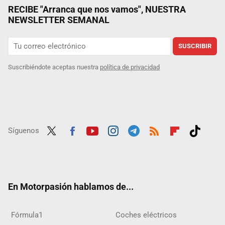
RECIBE "Arranca que nos vamos", NUESTRA
NEWSLETTER SEMANAL
SUSCRIBIR
Suscribiéndote aceptas nuestra
política de privacidad
Síguenos
Twit
Fac
Yout
Inst
Tele
RSS
Flip
Tikt
ter
ebo
ube
agra
gra
boar
ok
ok
m
m
d
En Motorpasión hablamos de...
Fórmula1
Coches eléctricos