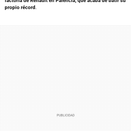
factoría de Renault en Palencia, que acaba de batir su
propio récord
.