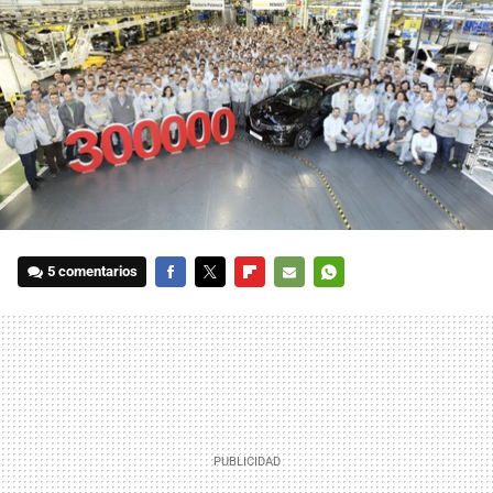
5 comentarios
FACEBOOK
TWITTER
FLIPBOARD
E-
WHATSAPP
MAIL