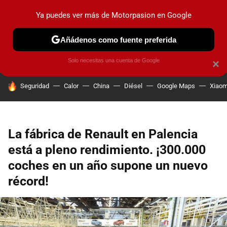
Ya puedes ver más de Motorpasion en Google
PRUEBAS
COCHES ELÉCTRICOS
OBSERVATORIO
F1
Añádenos como fuente preferida
Solo necesitas una cuenta de Google
×
HOY SE HABLA DE
Seguridad
Calor
China
Diésel
Google Maps
Xiaom
La fábrica de Renault en Palencia
está a pleno rendimiento. ¡300.000
coches en un año supone un nuevo
récord!