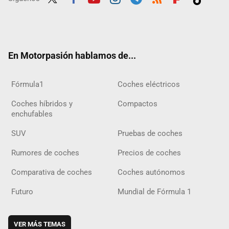
Twit
Fac
Yout
Inst
Tele
RSS
Flip
Tikt
ter
ebo
ube
agra
gra
boar
ok
ok
m
m
d
En Motorpasión hablamos de...
Fórmula1
Coches eléctricos
Coches híbridos y
Compactos
enchufables
SUV
Pruebas de coches
Rumores de coches
Precios de coches
Comparativa de coches
Coches autónomos
Futuro
Mundial de Fórmula 1
VER MÁS TEMAS