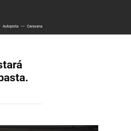
Autopista
Caravana
stará
basta.