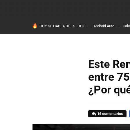
HOY SE HABLA DE
DGT
Android Auto
Calo
Este Ren
entre 75
¿Por qué
16 comentarios