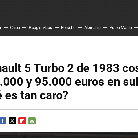
r
China
Google Maps
Porsche
Alemania
Aston Martin
ault 5 Turbo 2 de 1983 co
.000 y 95.000 euros en su
 es tan caro?
FACEBOOK
TWITTER
FLIPBOARD
E-
MAIL