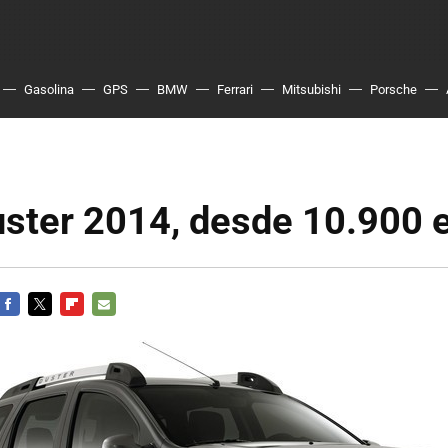
Gasolina
GPS
BMW
Ferrari
Mitsubishi
Porsche
uster 2014, desde 10.900 
FACEBOOK
TWITTER
FLIPBOARD
E-
MAIL