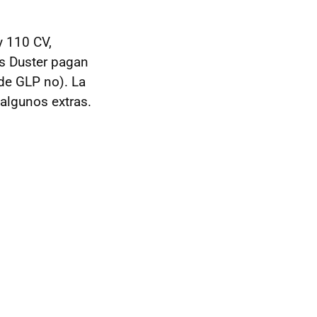
y 110 CV,
os Duster pagan
 de GLP no). La
algunos extras.