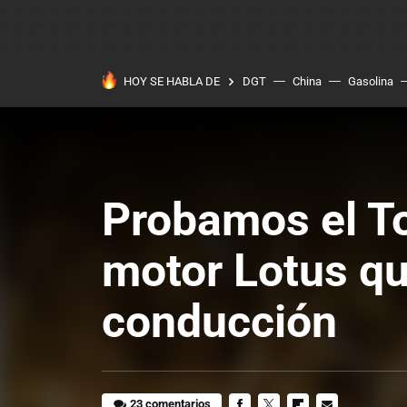
HOY SE HABLA DE
DGT
China
Gasolina
Probamos el T
motor Lotus qu
conducción
23 comentarios