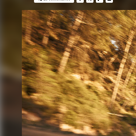
FACEBOOK
TWITTER
FLIPBOARD
E-
MAIL