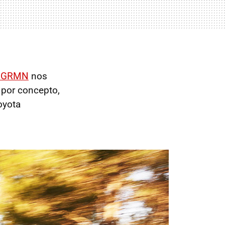
s GRMN
nos
 por concepto,
oyota